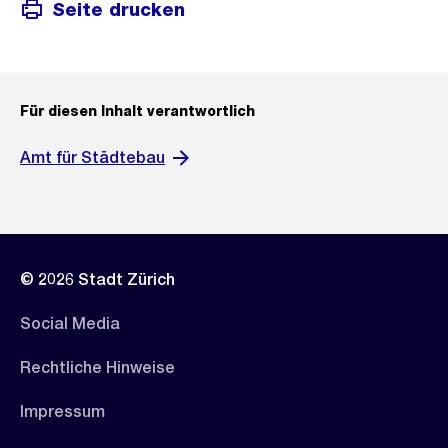
s
Seite drucken
a
i
n
c
s
h
i
t
Für diesen Inhalt verantwortlich
c
h
Amt für Städtebau
t
© 2026 Stadt Zürich
Social Media
Rechtliche Hinweise
Impressum