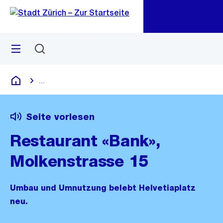
Zu
Zu
Sprunglink
Navigation
Menü
Suchen
M
öf
...
Blende alle Breadcrumbs ein
Deutsch
Seite vorlesen
Restaurant «Bank»,
Molkenstrasse 15
Umbau und Umnutzung belebt Helvetiaplatz
neu.