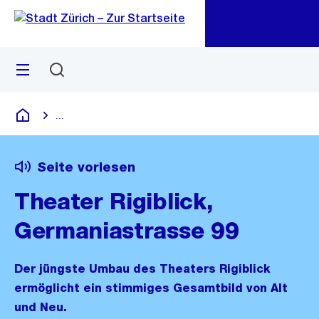
Zu
Zu
Sprunglink
Navigation
Menü
Suchen
M
öf
...
Blende alle Breadcrumbs ein
Deutsch
Seite vorlesen
Theater Rigiblick,
Germaniastrasse 99
Der jüngste Umbau des Theaters Rigiblick
ermöglicht ein stimmiges Gesamtbild von Alt
und Neu.