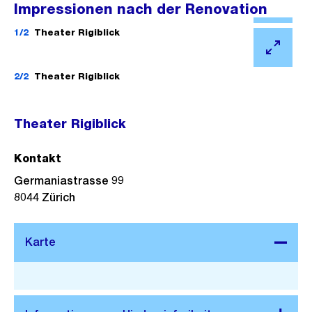
Impressionen nach der Renovation
Ö
f
1/2
Theater Rigiblick
f
Ö
n
f
2/2
Theater Rigiblick
e
f
B
n
Theater Rigiblick
i
e
l
B
Kontakt
d
i
Germaniastrasse 99
i
l
8044
Zürich
n
d
G
i
r
n
o
G
Stadtplan 3D
s
r
s
o