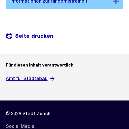
a
s
n
s
s
a
i
n
c
s
Seite drucken
h
i
t
c
h
t
Für diesen Inhalt verantwortlich
Amt für Städtebau
© 2026 Stadt Zürich
Social Media