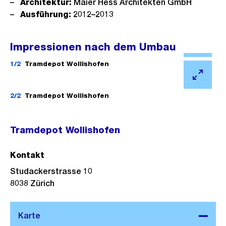
Architektur:
Maier Hess Architekten GmbH
Ausführung:
2012–2013
Impressionen nach dem Umbau
Ö
f
1/2
Tramdepot Wollishofen
f
Ö
n
f
2/2
Tramdepot Wollishofen
e
f
B
n
Tramdepot Wollishofen
i
e
l
B
Kontakt
d
i
Studackerstrasse 10
i
l
8038
Zürich
n
d
G
i
r
n