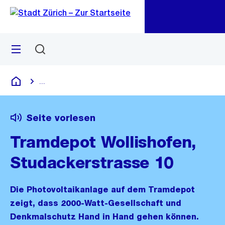
Zu
Zu
Sprunglink
Navigation
Menü
Suchen
M
öf
...
Blende alle Breadcrumbs ein
Deutsch
Seite vorlesen
Tramdepot Wollishofen,
Studackerstrasse 10
Die Photovoltaikanlage auf dem Tramdepot
zeigt, dass 2000-Watt-Gesellschaft und
Denkmalschutz Hand in Hand gehen können.