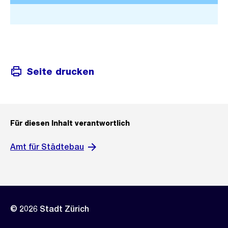
o
G
Stadtplan 3D
s
r
s
o
a
s
n
s
s
Seite drucken
a
i
n
c
s
h
i
t
Für diesen Inhalt verantwortlich
c
h
Amt für Städtebau
t
© 2026 Stadt Zürich