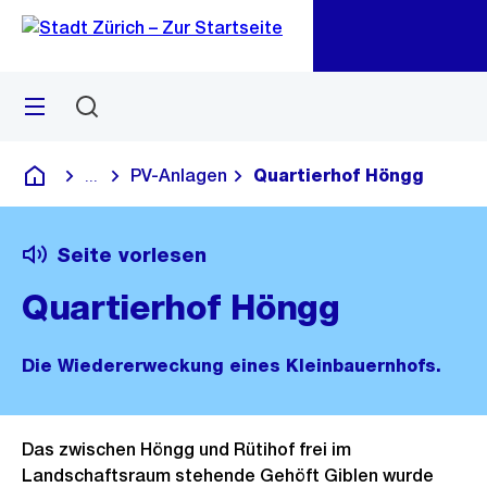
Zu
Zu
Sprunglink
Navigation
Menü
Suchen
M
öf
PV-Anlagen
Quartierhof Höngg
...
Blende alle Breadcrumbs ein
Deutsch
Seite vorlesen
Quartierhof Höngg
Die Wiedererweckung eines Kleinbauernhofs.
Das zwischen Höngg und Rütihof frei im
Landschaftsraum stehende Gehöft Giblen wurde