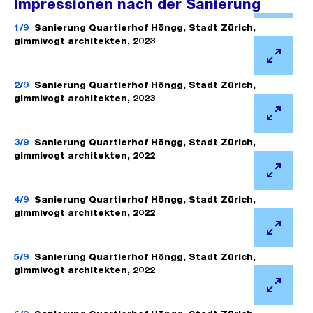
Impressionen nach der Sanierung
Ö
f
1/9
Sanierung Quartierhof Höngg, Stadt Zürich,
gimmivogt architekten, 2023
f
n
Ö
e
f
2/9
Sanierung Quartierhof Höngg, Stadt Zürich,
gimmivogt architekten, 2023
B
f
i
n
Ö
l
e
f
3/9
Sanierung Quartierhof Höngg, Stadt Zürich,
gimmivogt architekten, 2022
d
B
f
i
i
n
Ö
n
l
e
f
4/9
Sanierung Quartierhof Höngg, Stadt Zürich,
gimmivogt architekten, 2022
G
d
B
f
r
i
i
n
Ö
o
n
l
e
f
5/9
Sanierung Quartierhof Höngg, Stadt Zürich,
s
gimmivogt architekten, 2022
G
d
B
f
s
r
i
i
n
Ö
a
o
n
l
e