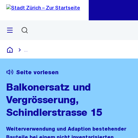
Zu
Zu
Sprunglink
Navigation
Menü
Suchen
M
öf
...
Blende alle Breadcrumbs ein
Deutsch
Seite vorlesen
Balkonersatz und
Vergrösserung,
Schindlerstrasse 15
Weiterverwendung und Adaption bestehender
Bauteile bei einem nicht inventarisierten