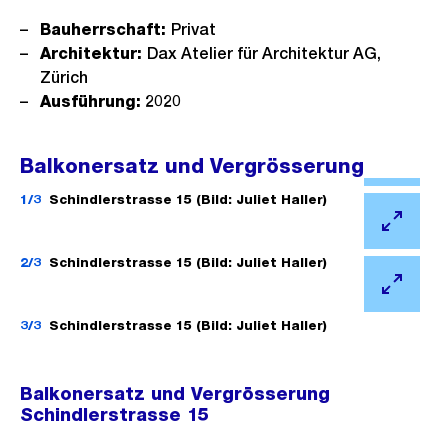
Bauherrschaft:
Privat
Architektur:
Dax Atelier für Architektur AG,
Zürich
Ausführung:
2020
Balkonersatz und Vergrösserung
Ö
f
1/3
Schindlerstrasse 15 (Bild: Juliet Haller)
f
Ö
n
f
2/3
Schindlerstrasse 15 (Bild: Juliet Haller)
e
f
Ö
B
n
f
3/3
Schindlerstrasse 15 (Bild: Juliet Haller)
i
e
f
l
B
n
d
Balkonersatz und Vergrösserung
i
e
i
Schindlerstrasse 15
l
B
n