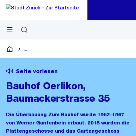
Zu
Zu
Sprunglink
Navigation
Menü
Suchen
M
öf
...
Blende alle Breadcrumbs ein
Deutsch
Seite vorlesen
Bauhof Oerlikon,
Baumackerstrasse 35
Die Überbauung Zum Bauhof wurde 1962–1967
von Werner Gantenbein erbaut. 2015 wurden die
Plattengeschosse und das Gartengeschoss