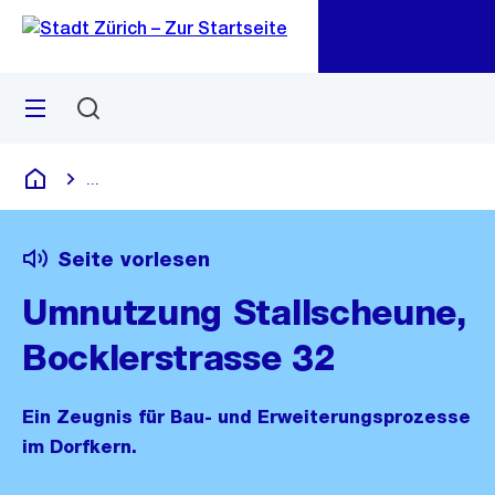
Zu
Zu
Sprunglink
Navigation
Menü
Suchen
M
öf
...
Blende alle Breadcrumbs ein
Deutsch
Seite vorlesen
Umnutzung Stallscheune,
Bocklerstrasse 32
Ein Zeugnis für Bau- und Erweiterungsprozesse
im Dorfkern.