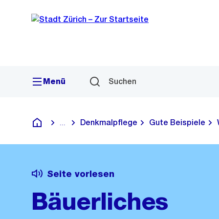
Sprunglink
Navigation
Menü
Suchen
Denkmalpflege
Gute Beispiele
...
Blende alle Breadcrumbs ein
Deutsch
Seite vorlesen
Bäuerliches