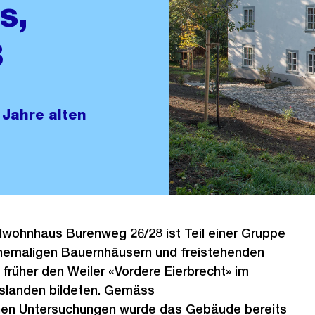
s,
8
Jahre alten
lwohnhaus Burenweg 26/28 ist Teil einer Gruppe
hemaligen Bauernhäusern und freistehenden
rüher den Weiler «Vordere Eierbrecht» im
rslanden bildeten. Gemäss
hen Untersuchungen wurde das Gebäude bereits