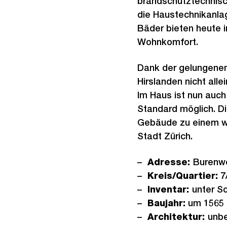
brandschutztechnisc
die Haustechnikanla
Bäder bieten heute 
Wohnkomfort.
Dank der gelungene
Hirslanden nicht all
Im Haus ist nun auc
Standard möglich. Di
Gebäude zu einem wü
Stadt Zürich.
Adresse:
Burenw
Kreis/Quartier:
7/
Inventar:
unter S
Baujahr:
um 1565
Architektur:
unb