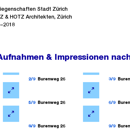
iegenschaften Stadt Zürich
 & HOTZ Architekten, Zürich
−2018
 Aufnahmen & Impressionen nach
Ö
Ö
f
f
2/9
Burenweg 26
3/9
Bure
f
f
n
Ö
n
Ö
e
f
e
f
5/9
Burenweg 26
6/9
Bure
B
f
B
f
i
n
Ö
i
n
Ö
l
e
f
l
e
f
8/9
Burenweg 26
9/9
Bure