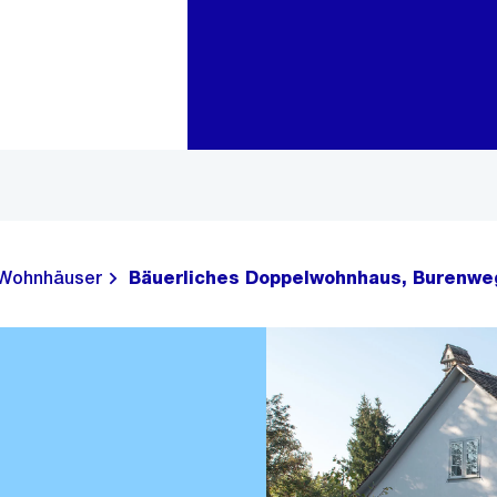
Zur Bereichsauswahl
Zum Inhalt
Wohnhäuser
Bäuerliches Doppelwohnhaus, Burenwe