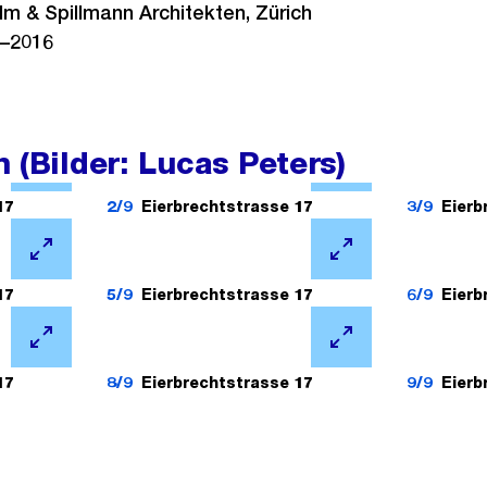
lm & Spillmann Architekten, Zürich
–2016
 (Bilder: Lucas Peters)
Ö
Ö
f
f
17
2/9
Eierbrechtstrasse 17
3/9
Eierb
f
f
n
Ö
n
Ö
e
f
e
f
17
5/9
Eierbrechtstrasse 17
6/9
Eierb
B
f
B
f
i
n
Ö
i
n
Ö
l
e
f
l
e
f
17
8/9
Eierbrechtstrasse 17
9/9
Eierb
d
B
f
d
B
f
i
i
n
i
i
n
n
l
e
n
l
e