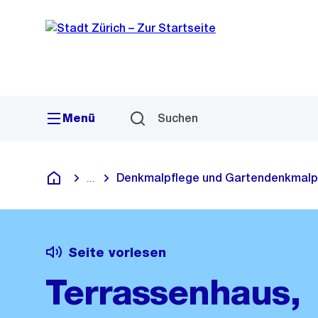
Sprunglink
Navigation
Menü
Suchen
Denkmalpflege und Gartendenkmalp
...
Blende alle Breadcrumbs ein
Deutsch
Seite vorlesen
Terrassenhaus,