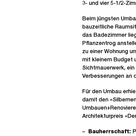
3- und vier 5-1/2-Z
Beim jüngsten Umbau
bauzeitliche Raumsit
das Badezimmer lieg
Pflanzentrog anstel
zu einer Wohnung um
mit kleinem Budget 
Sichtmauerwerk, ein
Verbesserungen an d
Für den Umbau erhie
damit den «Silbernen
Umbauen+Renovieren,
Architekturpreis «De
Bauherrschaft:
P