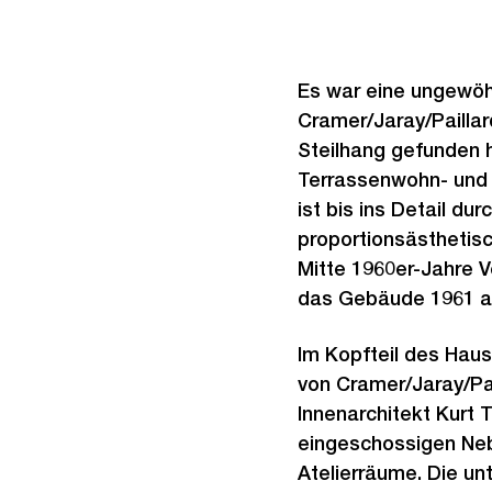
Es war eine ungewöh
Cramer/Jaray/Pailla
Steilhang gefunden h
Terrassenwohn- und 
ist bis ins Detail d
proportionsästhetis
Mitte 1960er-Jahre V
das Gebäude 1961 au
Im Kopfteil des Haus
von Cramer/Jaray/Pai
Innenarchitekt Kurt 
eingeschossigen Neb
Atelierräume. Die u