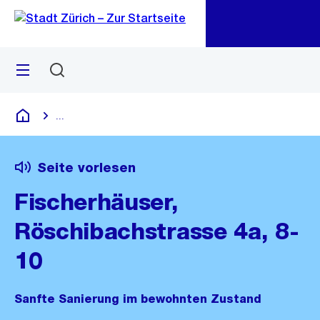
Zu
Zu
Sprunglink
Navigation
Menü
Suchen
M
öf
...
Blende alle Breadcrumbs ein
Deutsch
Seite vorlesen
Fischerhäuser,
Röschibachstrasse 4a, 8-
10
Sanfte Sanierung im bewohnten Zustand