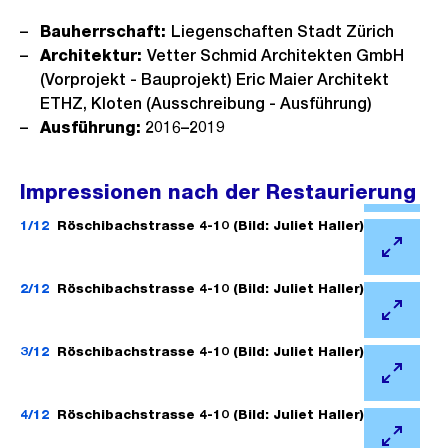
Bauherrschaft:
Liegenschaften Stadt Zürich
Architektur:
Vetter Schmid Architekten GmbH
(Vorprojekt - Bauprojekt) Eric Maier Architekt
ETHZ, Kloten (Ausschreibung - Ausführung)
Ausführung:
2016–2019
Impressionen nach der Restaurierung
Ö
f
1/12
Röschibachstrasse 4-10 (Bild: Juliet Haller)
f
Ö
n
f
2/12
Röschibachstrasse 4-10 (Bild: Juliet Haller)
e
f
Ö
B
n
f
3/12
Röschibachstrasse 4-10 (Bild: Juliet Haller)
i
e
f
l
Ö
B
n
d
f
4/12
Röschibachstrasse 4-10 (Bild: Juliet Haller)
i
e
i
f