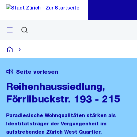
Zu
Zu
Sprunglink
Navigation
Menü
Suchen
M
öf
...
Blende alle Breadcrumbs ein
Deutsch
Seite vorlesen
Reihenhaussiedlung,
Förrlibuckstr. 193 - 215
Paradiesische Wohnqualitäten stärken als
Identitätsträger der Vergangenheit im
aufstrebenden Zürich West Quartier.