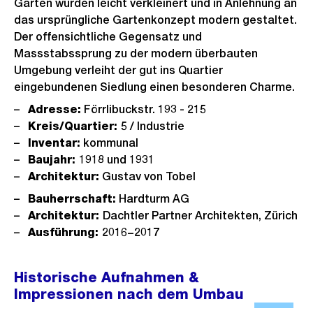
Gärten wurden leicht verkleinert und in Anlehnung an
das ursprüngliche Gartenkonzept modern gestaltet.
Der offensichtliche Gegensatz und
Massstabssprung zu der modern überbauten
Umgebung verleiht der gut ins Quartier
eingebundenen Siedlung einen besonderen Charme.
Adresse:
Förrlibuckstr. 193 - 215
Kreis/Quartier:
5 / Industrie
Inventar:
kommunal
Baujahr:
1918 und 1931
Architektur:
Gustav von Tobel
Bauherrschaft:
Hardturm AG
Architektur:
Dachtler Partner Architekten, Zürich
Ausführung:
2016−2017
Historische Aufnahmen &
Impressionen nach dem Umbau
Ö