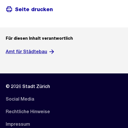
n
t
s
c
s
Seite drucken
a
h
i
n
t
c
s
h
i
t
Für diesen Inhalt verantwortlich
c
h
Amt für Städtebau
t
© 2026 Stadt Zürich
Social Media
Rechtliche Hinweise
Impressum