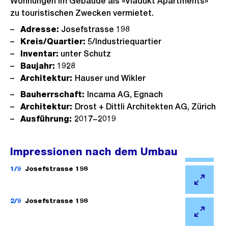
Wohnungen im Gebäude als «Viadukt Apartments»
zu touristischen Zwecken vermietet.
Adresse:
Josefstrasse 198
Kreis/Quartier:
5/Industriequartier
Inventar:
unter Schutz
Baujahr:
1928
Architektur:
Hauser und Wikler
Bauherrschaft:
Incama AG, Egnach
Architektur:
Drost + Dittli Architekten AG, Zürich
Ausführung:
2017−2019
Impressionen nach dem Umbau
Ö
f
1/9
Josefstrasse 198
f
Ö
n
f
2/9
Josefstrasse 198
e
f
Ö
B
n