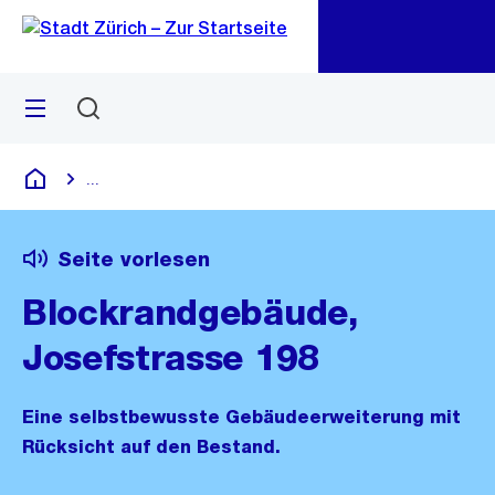
Zu
Zu
Sprunglink
Navigation
Menü
Suchen
M
öf
...
Blende alle Breadcrumbs ein
Deutsch
Seite vorlesen
Blockrandgebäude,
Josefstrasse 198
Eine selbstbewusste Gebäudeerweiterung mit
Rücksicht auf den Bestand.