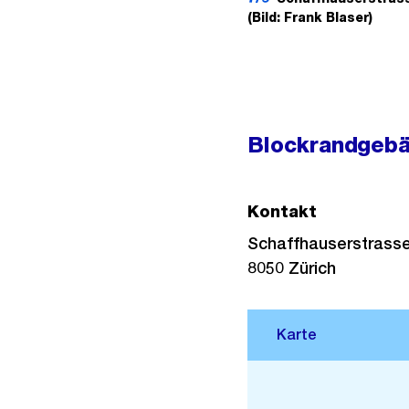
(Bild: Frank Blaser)
Blockrandgebä
Kontakt
Schaffhauserstrass
8050
Zürich
Stadtplan 3D