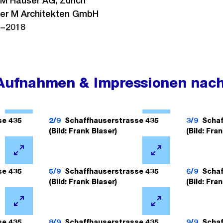
M Häuser AG, Zürich
ier M Architekten GmbH
−2018
 Aufnahmen & Impressionen nach
Ö
Ö
f
f
se 435
2/9
Schaffhauserstrasse 435
3/9
Schaf
(Bild: Frank Blaser)
(Bild: Fra
f
f
n
n
Ö
Ö
e
e
f
f
se 435
5/9
Schaffhauserstrasse 435
6/9
Schaf
B
B
(Bild: Frank Blaser)
(Bild: Fra
f
f
i
i
n
n
l
l
Ö
Ö
e
e
d
d
f
f
se 435
8/9
Schaffhauserstrasse 435
9/9
Schaf