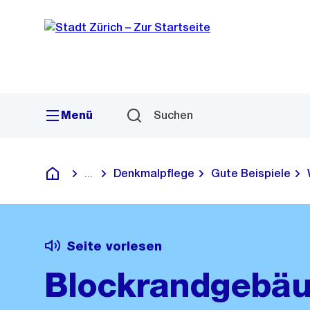
Sprunglink
Navigation
Menü
Suchen
Denkmalpflege
Gute Beispiele
...
Blende alle Breadcrumbs ein
Deutsch
Seite vorlesen
Blockrandgebäu