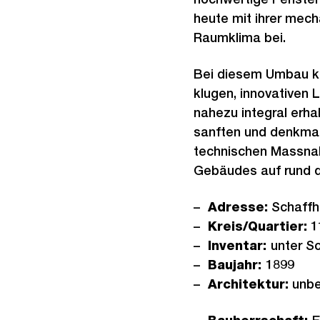
heute mit ihrer mec
Raumklima bei.
Bei diesem Umbau ko
klugen, innovativen 
nahezu integral erh
sanften und denkmal
technischen Massna
Gebäudes auf rund di
Adresse:
Schaffh
Kreis/Quartier:
1
Inventar:
unter S
Baujahr:
1899
Architektur:
unbe