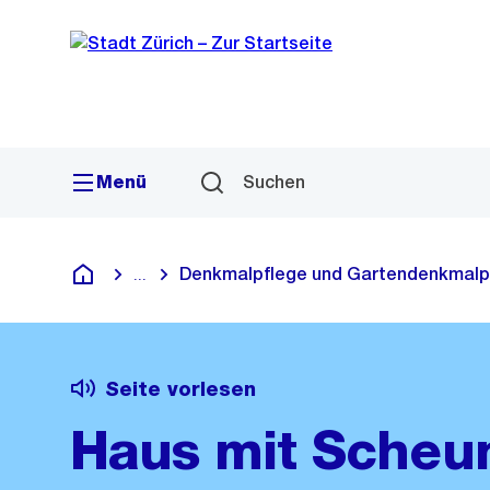
Sprunglink
Navigation
Menü
Suchen
Denkmalpflege und Gartendenkmalp
...
Blende alle Breadcrumbs ein
Deutsch
Seite vorlesen
Haus mit Scheu