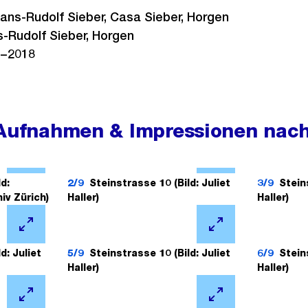
ans-Rudolf Sieber, Casa Sieber, Horgen
-Rudolf Sieber, Horgen
−2018
 Aufnahmen & Impressionen nac
Ö
Ö
f
f
d:
2/9
Steinstrasse 10 (Bild: Juliet
3/9
Stein
iv Zürich)
Haller)
Haller)
f
f
n
n
Ö
Ö
e
e
f
f
d: Juliet
5/9
Steinstrasse 10 (Bild: Juliet
6/9
Stein
B
B
Haller)
Haller)
f
f
i
i
n
n
l
l
Ö
Ö
e
e