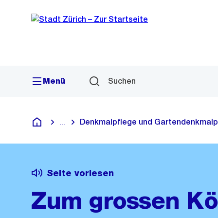
Sprunglink
Navigation
Menü
Suchen
Denkmalpflege und Gartendenkmalp
...
Blende alle Breadcrumbs ein
Deutsch
Seite vorlesen
Zum grossen Kö