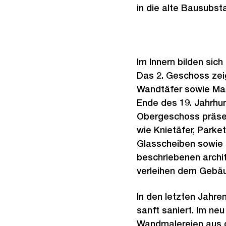
in die alte Bausubst
Im Innern bilden sic
Das 2. Geschoss zei
Wandtäfer sowie Mal
Ende des 19. Jahrhu
Obergeschoss präsent
wie Knietäfer, Park
Glasscheiben sowie 
beschriebenen archi
verleihen dem Gebä
In den letzten Jahr
sanft saniert. Im ne
Wandmalereien aus d