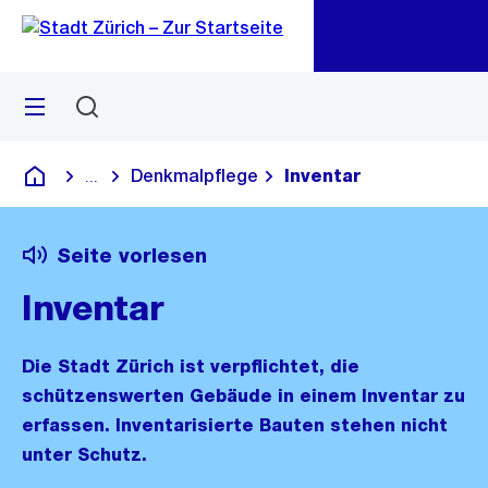
Zu
Zu
Sprunglink
Navigation
Menü
Suchen
M
öf
Denkmalpflege
Inventar
...
Blende alle Breadcrumbs ein
Deutsch
Seite vorlesen
Inventar
Die Stadt Zürich ist verpflichtet, die
schützenswerten Gebäude in einem Inventar zu
erfassen. Inventarisierte Bauten stehen nicht
unter Schutz.