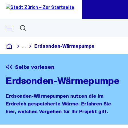
Zu
Zu
Sprunglink
Navigation
Menü
Suchen
M
öf
Erdsonden-Wärmepumpe
...
Blende alle Breadcrumbs ein
Deutsch
Seite vorlesen
Erdsonden-Wärmepumpe
Erdsonden-Wärmepumpen nutzen die im
Erdreich gespeicherte Wärme. Erfahren Sie
hier, welches Vorgehen für Ihr Projekt gilt.