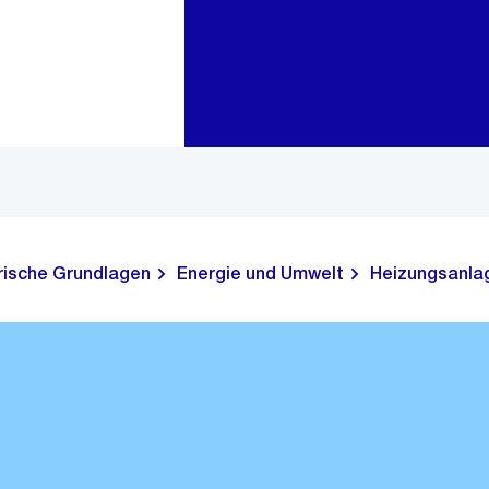
Zur Bereichsauswahl
Zum Inhalt
rische Grundlagen
Energie und Umwelt
Heizungsanla