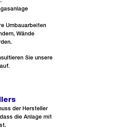
h:
Abgasanlage
re Umbauarbeiten
ändern, Wände
rden.
nsultieren Sie unsere
auf.
lers
uss der Hersteller
 dass die Anlage mit
st.