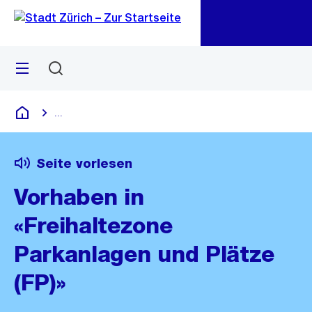
Zu
Zu
Sprunglink
Navigation
Menü
Suchen
M
öf
...
Blende alle Breadcrumbs ein
Deutsch
Seite vorlesen
Vorhaben in
«Freihaltezone
Parkanlagen und Plätze
(FP)»