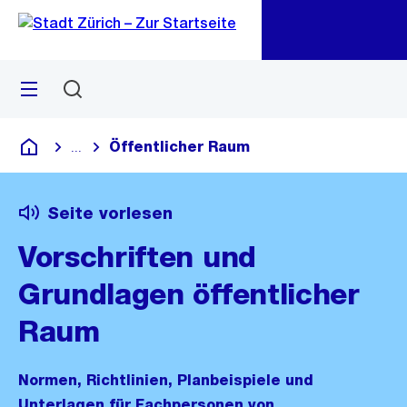
Zu
Zu
Sprunglink
Navigation
Menü
Suchen
M
öf
Öffentlicher Raum
...
Blende alle Breadcrumbs ein
Deutsch
Seite vorlesen
Vorschriften und
Grundlagen öffentlicher
Raum
Normen, Richtlinien, Planbeispiele und
Unterlagen für Fachpersonen von