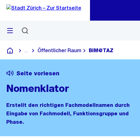
Zu
Zu
Sprunglink
Navigation
Menü
Suchen
M
öf
Öffentlicher Raum
BIM@TAZ
...
Blende alle Breadcrumbs ein
Deutsch
Seite vorlesen
Nomenklator
Erstellt den richtigen Fachmodellnamen durch
Eingabe von Fachmodell, Funktionsgruppe und
Phase.