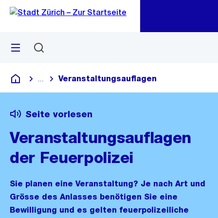
Zu
Zu
Sprunglink
Navigation
Menü
Suchen
M
öf
Veranstaltungsauflagen
...
Blende alle Breadcrumbs ein
Deutsch
Seite vorlesen
Veranstaltungsauflagen
der Feuerpolizei
Sie planen eine Veranstaltung? Je nach Art und
Grösse des Anlasses benötigen Sie eine
Bewilligung und es gelten feuerpolizeiliche