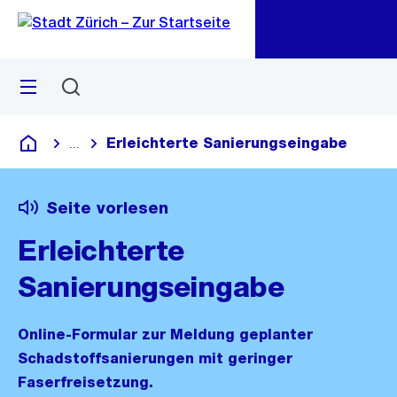
Zu
Zu
Sprunglink
Navigation
Menü
Suchen
M
öf
Erleichterte Sanierungseingabe
...
Blende alle Breadcrumbs ein
Deutsch
Seite vorlesen
Erleichterte
Sanierungseingabe
Online-Formular zur Meldung geplanter
Schadstoffsanierungen mit geringer
Faserfreisetzung.