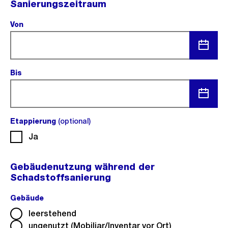
Sanierungszeitraum
Von
(Pflichtfeld).
Menü
Bis
(Pflichtfeld).
öffnen
Menü
Etappierung
(optional)
(optional).
öffnen
Ja
Gebäudenutzung während der
Schadstoffsanierung
Gebäude
(Pflichtfeld).
leerstehend
ungenutzt (Mobiliar/Inventar vor Ort)