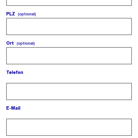
PLZ
(optional).
(optional)
Ort
(optional).
(optional)
Telefon
(Pflichtfeld).
E-Mail
(Pflichtfeld).