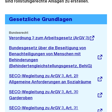
sind rollstuhlgerechte Anlagen zu erstellen.
Gesetzliche Grundlagen
Externer
Bundesrecht
Link:
Verordnung 3 zum Arbeitsgesetz (ArGV 3)
Externer
Bundesgesetz über die Beseitigung von
Link:
Benachteiligungen von Menschen mit
Behinderungen
(Behindertengleichstellungsgesetz, BehiG)
Externer
SECO-Wegleitung zu ArGV 3, Art. 29
Link:
Allgemeine Anforderungen an Sozialräume
Externer
SECO-Wegleitung zu ArGV 3, Art. 30
Link:
Garderoben
Externer
SECO-Wegleitung zu ArGV 3, Art. 31