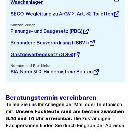
Link:
Waschanlagen
Externer
SECO-Wegleitung zu ArGV 3, Art. 32 Toiletten
Link:
Externer
Kanton Zürich
Link:
Planungs- und Baugesetz (PBG)
Externer
Besondere Bauverordnung I (BBV I)
Link:
Externer
Gastgewerbegesetz (GGG)
Link:
Externer
Normen und Richtlinien
Link:
SIA-Norm 500, Hindernisfreie Bauten
Beratungstermin vereinbaren
Teilen Sie uns Ihr Anliegen per Mail oder telefonisch
mit.
Unsere Fachleute sind am besten zwischen
8.30 und 10 Uhr erreichbar.
Die zuständigen
Fachpersonen finden Sie durch Eingabe der Adresse