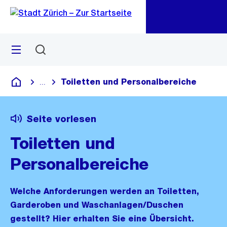
Zu
Zu
Sprunglink
Navigation
Menü
Suchen
M
öf
Toiletten und Personalbereiche
...
Blende alle Breadcrumbs ein
Deutsch
Seite vorlesen
Toiletten und
Personalbereiche
Welche Anforderungen werden an Toiletten,
Garderoben und Waschanlagen/Duschen
gestellt? Hier erhalten Sie eine Übersicht.