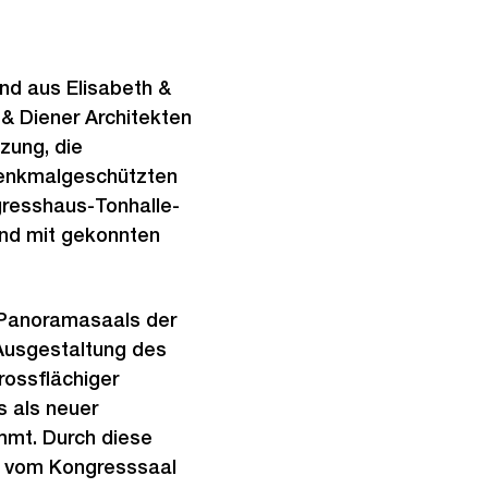
G
r
o
nd aus Elisabeth &
s
 & Diener Architekten
s
zung, die
a
denkmalgeschützten
n
gresshaus-Tonhalle-
s
und mit gekonnten
i
c
h
 Panoramasaals der
t
Ausgestaltung des
rossflächiger
s als neuer
mmt. Durch diese
 vom Kongresssaal