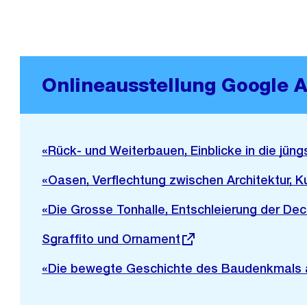
Onlineausstellung Google A
Externer
«Rück- und Weiterbauen, Einblicke in die jün
Link:
Externer
«Oasen, Verflechtung zwischen Architektur, K
Link:
Externer
«Die Grosse Tonhalle, Entschleierung der D
Link:
Externer
Sgraffito und Ornament
Link:
Externer
«Die bewegte Geschichte des Baudenkmals 
Link: