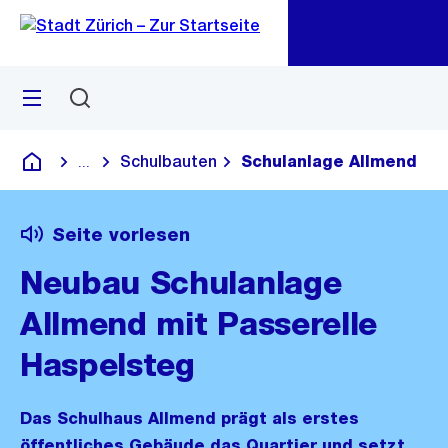
Zu
Zu
Sprunglink
Navigation
Menü
Suchen
M
öf
Schulbauten
Schulanlage Allmend
...
Blende alle Breadcrumbs ein
Deutsch
Seite vorlesen
Neubau Schulanlage
Allmend mit Passerelle
Haspelsteg
Das Schulhaus Allmend prägt als erstes
öffentliches Gebäude das Quartier und setzt