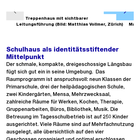
Ö
V
N
f
1/8
Treppenhaus mit sichtbarer
2/8
o
ä
Leitungsführung (Bild: Matthias Vollmer, Zürich)
Matth
f
r
c
n
h
h
e
Schulhaus als identitätsstiftender
e
s
B
Mittelpunkt
r
t
i
Der schmale, kompakte, dreigeschossige Längsbau
i
e
l
fügt sich gut ein in seine Umgebung. Das
g
s
d
Raumprogramm ist anspruchsvoll: neun Klassen der
e
i
Primarschule, drei der heilpädagogischen Schule,
s
n
zwei Kindergärten, Mensa, Mehrzwecksaal,
zahlreiche Räume für Werken, Kochen, Therapie,
G
Gruppenarbeiten, Büros, Bibliothek, Musik. Die
r
Betreuung im Tagesschulbetrieb ist auf 250 Kinder
o
ausgerichtet. Viele Räume sind auf Mehrfachnutzung
s
ausgelegt, alle übersichtlich auf den vier
s
Geschossen organisiert und optimal erschlossen.