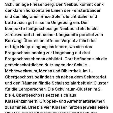
Schulanlage Friesenberg. Der Neubau kommt dank
o
der klaren horizontalen Linien der Fensterbänder
s
und den filigranen Brise Soleils leicht daher und
s
bettet sich gut in seine Umgebung ein. Der
a
kompakte fünfgeschossige Neubau steht leicht
n
zurückversetzt mit seiner Längsseite parallel zum
s
Borrweg. Über einen offenen Vorplatz führt der
mittige Haupteingang ins Innere, wo sich das
i
Erdgeschoss analog zur Umgebung auf drei
c
Erdgeschossebenen abbildet. Dort befinden sich die
h
gemeinschaftlichen Nutzungen der Schule –
t
Mehrzweckraum, Mensa und Bibliothek. Im 1.
Obergeschoss befindet sich neben dem Sekretariat
und den Räumen für die Schulsozialarbeit ein Cluster
für die Lehrpersonen. Die Schulraum-Cluster im 2.
bis 4. Obergeschoss setzen sich aus
Klassenzimmern, Gruppen- und Aufenthaltsräumen
zusammen. Drei bis vier Klassen nutzen jeweils einen