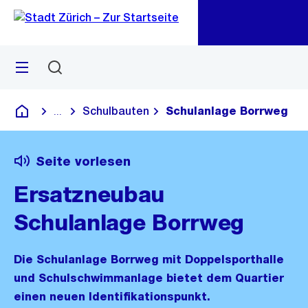
Zu
Zu
Sprunglink
Navigation
Menü
Suchen
M
öf
Schulbauten
Schulanlage Borrweg
...
Blende alle Breadcrumbs ein
Deutsch
Seite vorlesen
Ersatzneubau
Schulanlage Borrweg
Die Schulanlage Borrweg mit Doppelsporthalle
und Schulschwimmanlage bietet dem Quartier
einen neuen Identifikationspunkt.