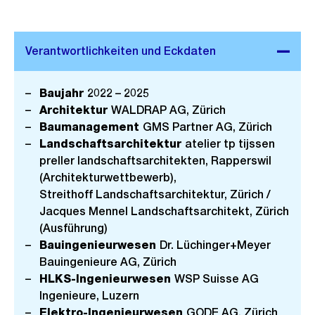
s
s
a
n
s
Baujahr
2022 – 2025
Architektur
WALDRAP AG, Zürich
i
Baumanagement
GMS Partner AG, Zürich
c
Landschaftsarchitektur
atelier tp tijssen
h
preller landschaftsarchitekten, Rapperswil
t
(Architekturwettbewerb),
Streithoff Landschaftsarchitektur, Zürich /
Jacques Mennel Landschaftsarchitekt, Zürich
(Ausführung)
Bauingenieurwesen
Dr. Lüchinger+Meyer
Bauingenieure AG, Zürich
HLKS-Ingenieurwesen
WSP Suisse AG
Ingenieure, Luzern
Elektro-Ingenieurwesen
GODE AG, Zürich