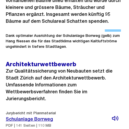
vorhandenen Bäume blieb erhalten und wurde durch
kleinere und grössere Bäume, Sträucher und
Pflanzen ergänzt. Insgesamt werden künftig 95
Bäume auf dem Schulareal Schatten spenden.
Ö
f
Dank optimaler Ausrichtung der Schulanlage Borrweg (gelb) zum
Hang fliessen die für das Stadtklima wichtigen Kaltluftströme
f
ungehindert in tiefere Stadtlagen.
n
e
Architekturwettbewerb
B
Zur Qualitätssicherung von Neubauten setzt die
i
Stadt Zürich auf den Architekturwettbewerb.
l
Umfassende Informationen zum
d
Wettbewerbsverfahren finden Sie im
i
Jurierungsbericht.
n
G
Jurybericht mit Planmaterial
Schulanlage Borrweg
r
PDF | 141 Seiten | 110 MB
o