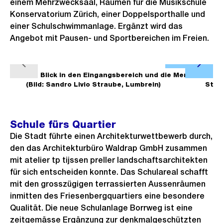
einem Mehrzwecksaal, Räumen für die Musikschule
Konservatorium Zürich, einer Doppelsporthalle und
einer Schulschwimmanlage. Ergänzt wird das
Angebot mit Pausen- und Sportbereichen im Freien.
Ö
V
N
f
1/8
Blick in den Eingangsbereich und die Mensa
2/8
B
o
ä
(Bild: Sandro Livio Straube, Lumbrein)
Stra
f
r
c
n
h
h
e
Schule fürs Quartier
e
s
B
Die Stadt führte einen Architekturwettbewerb durch,
r
t
i
den das Architekturbüro Waldrap GmbH zusammen
i
e
l
mit atelier tp tijssen preller landschaftsarchitekten
g
s
d
für sich entscheiden konnte. Das Schulareal schafft
e
i
mit den grosszügigen terrassierten Aussenräumen
s
n
inmitten des Friesenbergquartiers eine besondere
Qualität. Die neue Schulanlage Borrweg ist eine
G
zeitgemässe Ergänzung zur denkmalgeschützten
r