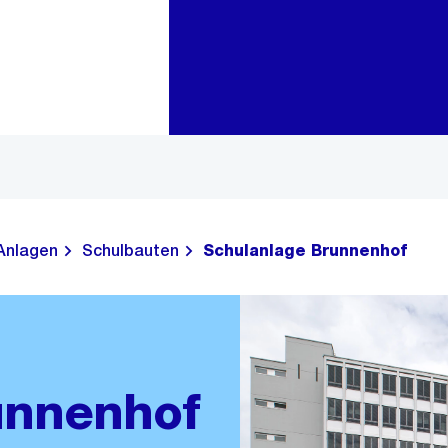
Zur Bereichsauswahl
Zum Inhalt
Anlagen
Schulbauten
Schulanlage Brunnenhof
unnenhof