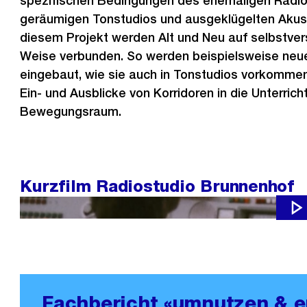
spezifischen Bedingungen des ehemaligen Radio
geräumigen Tonstudios und ausgeklügelten Akusti
diesem Projekt werden Alt und Neu auf selbstver
Weise verbunden. So werden beispielsweise neu
eingebaut, wie sie auch in Tonstudios vorkomme
Ein- und Ausblicke von Korridoren in die Unterri
Bewegungsraum.
Kurzfilm Radiostudio Brunnenhof
Hört hört: Reiche Radiogeschichte im Brunnenhof
Fachbericht «umnutzen & e