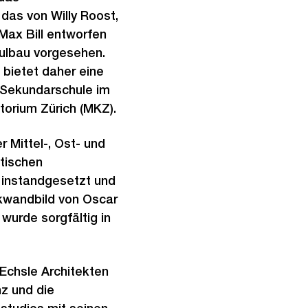
i
as von Willy Roost,
n
Max Bill entworfen
G
ulbau vorgesehen.
r
bietet daher eine
o
 Sekundarschule im
s
torium Zürich (MKZ).
s
a
 Mittel-, Ost- und
n
tischen
s
 instandgesetzt und
i
kwandbild von Oscar
c
wurde sorgfältig in
h
t
 Echsle Architekten
z und die