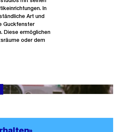
studios mit seinen
keinrichtungen. In
ständliche Art und
e Guckfenster
n. Diese ermöglichen
chtsräume oder dem
rhalten»