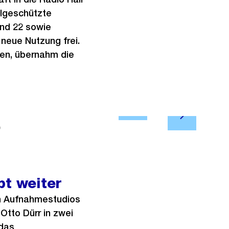
lgeschützte
und 22 sowie
 neue Nutzung frei.
fen, übernahm die
Ö
N
f
)
2/13
Tanz-/Thea
ä
f
c
n
h
e
s
bt weiter
B
t
i
en Aufnahmestudios
e
l
Otto Dürr in zwei
s
d
 das