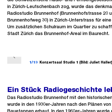
in Zürich-Leutschenbach zog, wurde das denkma
Radiostudio Brunnenhof (Brunnenhofstrasse 20 
Brunnenhofweg 30) in Zürich-Unterstrass für eine
Um zusätzlichen Schulraum im Quartier zu schaf
Stadt Zürich das Brunnenhof-Areal im Baurecht.
V
1/13
Konzertsaal Studio 1 (Bild: Juliet Haller
o
r
h
e
Ein Stück Radiogeschichte le
r
Das Radiostudio Brunnenhof mit den historisch
i
wurde in den 1930er-Jahren nach den Plänen von 
g
Bauetappen erbaut. In den 1960er-Jahren wurde