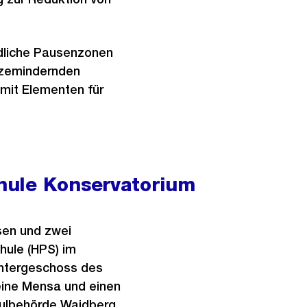
dliche Pausenzonen
itzemindernden
mit Elementen für
hule Konservatorium
sen und zwei
hule (HPS) im
ntergeschoss des
eine Mensa und einen
hulbehörde Waidberg