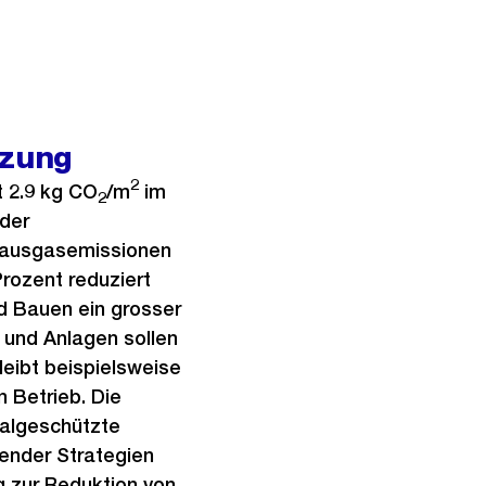
zung
2
t 2.9 kg CO
/m
im
2
 der
bhausgasemissionen
rozent reduziert
 Bauen ein grosser
 und Anlagen sollen
leibt beispielsweise
 Betrieb. Die
algeschützte
ender Strategien
g zur Reduktion von