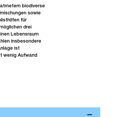
ratmetern biodiverse
rmischungen sowie
isthilfen für
möglichen drei
 einen Lebensraum
ählen insbesondere
nlage ist
it wenig Aufwand