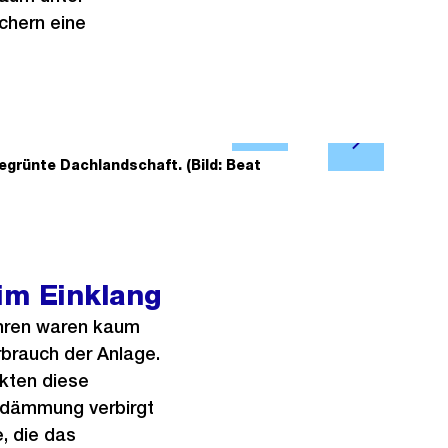
chern eine
Ö
N
f
 begrünte Dachlandschaft. (Bild: Beat
2/5
Schulzimmer.
ä
f
c
n
h
e
s
B
im Einklang
t
i
e
l
hren waren kaum
s
d
brauch der Anlage.
i
kten diese
n
ndämmung verbirgt
G
, die das