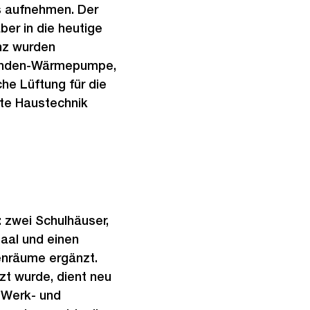
r
s aufnehmen. Der
o
ber in die heutige
s
anz wurden
s
sonden-Wärmepumpe,
a
he Lüftung für die
n
mte Haustechnik
s
i
c
h
t
 zwei Schulhäuser,
saal und einen
enräume ergänzt.
zt wurde, dient neu
, Werk- und