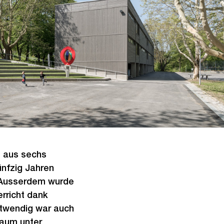
t aus sechs
nfzig Jahren
 Ausserdem wurde
rricht dank
otwendig war auch
raum unter