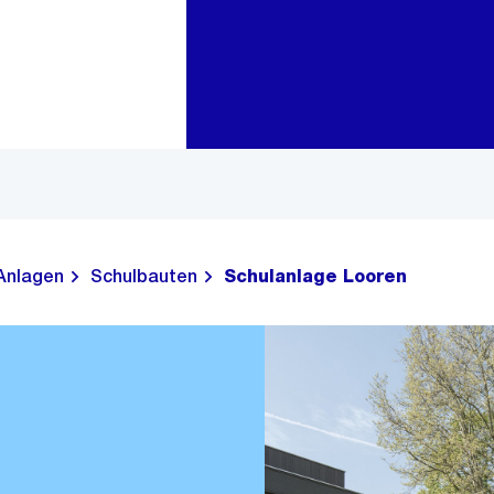
Zur Bereichsauswahl
Zum Inhalt
Anlagen
Schulbauten
Schulanlage Looren