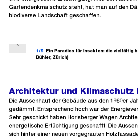
Gartendenkmalschutz steht, hat man auf den Dä
biodiverse Landschaft geschaffen.
V
1/5
Ein Paradies für Insekten: die vielfältig
o
Bühler, Zürich)
r
h
e
Architektur und Klimaschutz 
r
i
Die Aussenhaut der Gebäude aus den 1960er-Ja
g
gedämmt. Entsprechend hoch war der Energiever
e
Sehr geschickt haben Horisberger Wagen Archite
s
energetische Ertüchtigung geschafft: Die Ausse
sich hinter einer neuen vorgegrauten Holzfassade