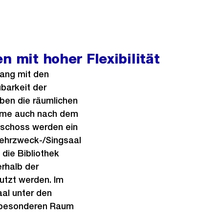
ä
f
c
n
h
e
s
B
n mit hoher Flexibilität
t
i
e
l
ang mit den
s
d
barkeit der
i
ben die räumlichen
n
äume auch nach dem
G
eschoss werden ein
r
 Mehrzweck-/Singsaal
o
die Bibliothek
s
rhalb der
s
nutzt werden. Im
a
al unter den
n
n besonderen Raum
s