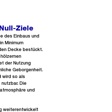
i
c
h
Null-Ziele
t
se des Einbaus und
ein Minimum
nden Decke bestückt.
 hölzernen
tet der Nutzung
liche Geborgenheit.
 wird so als
 nutzbar. Die
matmosphäre und
g weiterentwickelt