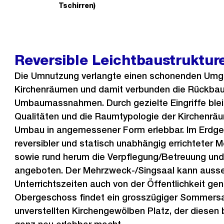
o
Tschirren)
r
h
e
Reversible Leichtbaustrukture
r
i
Die Umnutzung verlangte einen schonenden Umg
g
Kirchenräumen und damit verbunden die Rückbau
e
Umbaumassnahmen. Durch gezielte Eingriffe blei
s
Qualitäten und die Raumtypologie der Kirchenr
Umbau in angemessener Form erlebbar. Im Erdg
reversibler und statisch unabhängig errichteter
sowie rund herum die Verpflegung/Betreuung und 
angeboten. Der Mehrzweck-/Singsaal kann ausse
Unterrichtszeiten auch von der Öffentlichkeit ge
Obergeschoss findet ein grosszügiger Sommersa
unverstellten Kirchengewölben Platz, der diese