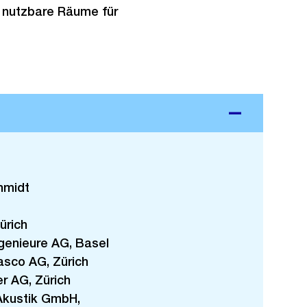
l nutzbare Räume für
hmidt
ürich
genieure AG, Basel
sco AG, Zürich
r AG, Zürich
Akustik GmbH,