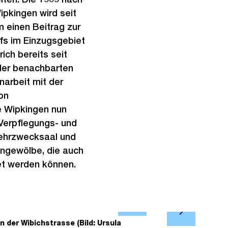
pkingen wird seit
m einen Beitrag zur
s im Einzugsgebiet
ich bereits seit
 der benachbarten
arbeit mit der
on
e Wipkingen nun
Verpflegungs- und
Mehrzwecksaal und
ngewölbe, die auch
et werden können.
Ö
N
f
 der Wibichstrasse (Bild: Ursula
2/16
Verpflegun