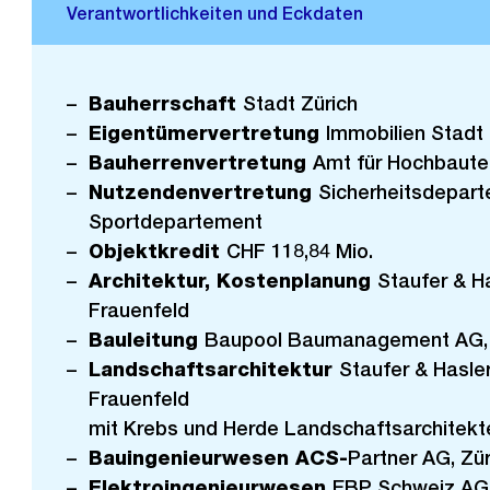
Bauherrschaft
Stadt Zürich
Eigentümervertretung
Immobilien Stadt 
Bauherrenvertretung
Amt für Hochbaute
Nutzendenvertretung
Sicherheitsdepart
Sportdepartement
Objektkredit
CHF 118,84 Mio.
Architektur, Kostenplanung
Staufer & Ha
Frauenfeld
Bauleitung
Baupool Baumanagement AG, 
Landschaftsarchitektur
Staufer & Hasler
Frauenfeld
mit Krebs und Herde Landschaftsarchitekte
Bauingenieurwesen ACS-
Partner AG, Zür
Elektroingenieurwesen
EBP Schweiz AG,