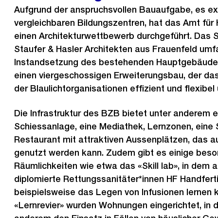
i
Aufgrund der anspruchsvollen Bauaufgabe, es exi
g
vergleichbaren Bildungszentren, hat das Amt fü
e
einen Architekturwettbewerb durchgeführt. Das S
s
Staufer & Hasler Architekten aus Frauenfeld umf
Instandsetzung des bestehenden Hauptgebäude
einen viergeschossigen Erweiterungsbau, der 
der Blaulichtorganisationen effizient und flexibel
Die Infrastruktur des BZB bietet unter anderem e
Schiessanlage, eine Mediathek, Lernzonen, eine 
Restaurant mit attraktiven Aussenplätzen, das a
genutzt werden kann. Zudem gibt es einige bes
Räumlichkeiten wie etwa das «Skill lab», in dem
diplomierte Rettungssanitäter*innen HF Handfert
beispielsweise das Legen von Infusionen lernen 
«Lernrevier» wurden Wohnungen eingerichtet, in de