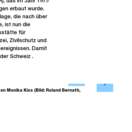
), das im Jahr 1973
igen erbaut wurde.
age, die nach über
 ist nun die
stätte für
ei, Zivilschutz und
ereignissen. Damit
 der Schweiz .
Ö
N
f
on Monika Kiss (Bild: Roland Bernath,
2/10
Bestand – 
ä
f
c
n
h
e
s
B
t
i