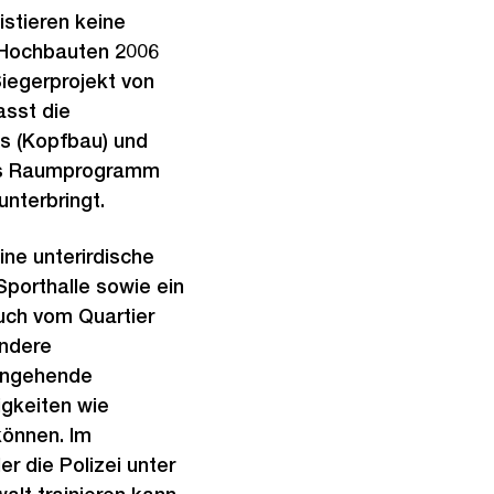
e
l
stieren keine
s
d
r Hochbauten 2006
i
iegerprojekt von
n
asst die
G
s (Kopfbau) und
r
das Raumprogramm
o
 unterbringt.
s
ine unterirdische
s
Sporthalle sowie ein
a
uch vom Quartier
n
ondere
s
 angehende
i
igkeiten wie
c
können. Im
h
r die Polizei unter
t