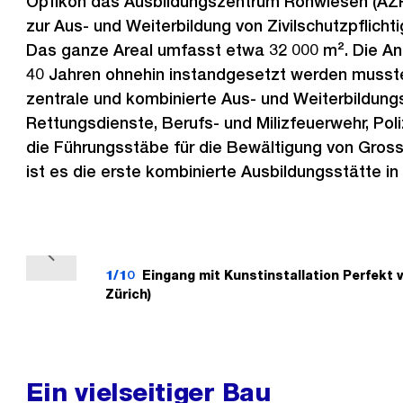
Opfikon das Ausbildungszentrum Rohwiesen (AZR
zur Aus- und Weiterbildung von Zivilschutzpflicht
Das ganze Areal umfasst etwa 32 000 m². Die Anl
40 Jahren ohnehin instandgesetzt werden musste,
zentrale und kombinierte Aus- und Weiterbildungs
Rettungsdienste, Berufs- und Milizfeuerwehr, Poliz
die Führungsstäbe für die Bewältigung von Gross
ist es die erste kombinierte Ausbildungsstätte in
V
1/10
Eingang mit Kunstinstallation Perfekt v
o
Zürich)
r
h
e
Ein vielseitiger Bau
r