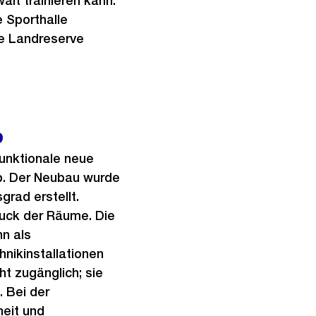
alt trainieren kann.
e Sporthalle
ne Landreserve
b
funktionale neue
b. Der Neubau wurde
rad erstellt.
uck der Räume. Die
n als
nikinstallationen
ht zugänglich; sie
 Bei der
heit und