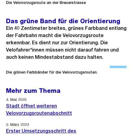
f
Die Velovorzugsroute an der Brauerstrasse
f
n
Das grüne Band für die Orientierung
e
Ein 40 Zentimeter breites, grünes Farbband entlang
B
der Fahrbahn macht die Velovorzugsroute
i
erkennbar. Es dient nur zur Orientierung. Die
Velofahrer*innen müssen nicht darauf fahren und
l
auch keinen Mindestabstand dazu halten.
d
Ö
i
f
Die grünen Farbbänder für die Velovorzugsrouten.
n
f
G
n
Mehr zum Thema
r
e
o
4. Mai 2026
B
Stadt öffnet weiteren
s
i
Velovorzugsroutenabschnitt
s
l
a
9. März 2023
d
Erster Umsetzungsschritt des
n