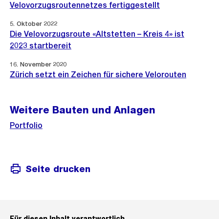
i
Velovorzugsroutennetzes fertiggestellt
s
n
i
5. Oktober 2022
G
Die Velovorzugsroute «Altstetten – Kreis 4» ist
c
r
2023 startbereit
h
o
t
16. November 2020
s
Zürich setzt ein Zeichen für sichere Velorouten
s
a
n
Weitere Bauten und Anlagen
s
Portfolio
i
c
h
Seite drucken
t
Für diesen Inhalt verantwortlich