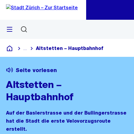
Zu
Zu
Sprunglink
Navigation
Menü
Suchen
M
öf
Altstetten – Hauptbahnhof
...
Blende alle Breadcrumbs ein
Deutsch
Seite vorlesen
Altstetten –
Hauptbahnhof
Auf der Baslerstrasse und der Bullingerstrasse
hat die Stadt die erste Velovorzugsroute
erstellt.