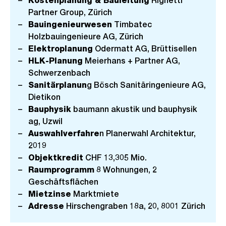
Kostenplanung & Bauleitung
Righetti
Partner Group, Zürich
Bauingenieurwesen
Timbatec
Holzbauingenieure AG, Zürich
Elektroplanung
Odermatt AG, Brüttisellen
HLK-Planung
Meierhans + Partner AG,
Schwerzenbach
Sanitärplanun
g Bösch Sanitäringenieure AG,
Dietikon
Bauphysik
baumann akustik und bauphysik
ag, Uzwil
Auswahlverfahre
n Planerwahl Architektur,
2019
Objektkredit
CHF 13,305 Mio.
Raumprogramm
8 Wohnungen, 2
Geschäftsflächen
Mietzinse
Marktmiete
Adresse
Hirschengraben 18a, 20, 8001 Zürich