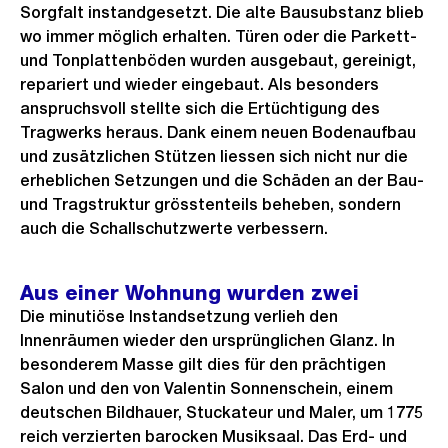
d
Sorgfalt instandgesetzt. Die alte Bausubstanz blieb
e
i
wo immer möglich erhalten. Türen oder die Parkett-
s
n
und Tonplattenböden wurden ausgebaut, gereinigt,
repariert und wieder eingebaut. Als besonders
G
anspruchsvoll stellte sich die Ertüchtigung des
r
Tragwerks heraus. Dank einem neuen Bodenaufbau
o
und zusätzlichen Stützen liessen sich nicht nur die
s
erheblichen Setzungen und die Schäden an der Bau-
s
und Tragstruktur grösstenteils beheben, sondern
a
auch die Schallschutzwerte verbessern.
n
s
Aus einer Wohnung wurden zwei
i
Die minutiöse Instandsetzung verlieh den
c
Innenräumen wieder den ursprünglichen Glanz. In
h
besonderem Masse gilt dies für den prächtigen
t
Salon und den von Valentin Sonnenschein, einem
deutschen Bildhauer, Stuckateur und Maler, um 1775
reich verzierten barocken Musiksaal. Das Erd- und