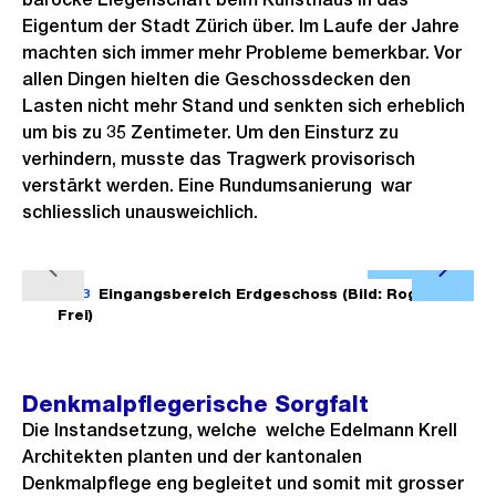
Eigentum der Stadt Zürich über. Im Laufe der Jahre
machten sich immer mehr Probleme bemerkbar. Vor
allen Dingen hielten die Geschossdecken den
Lasten nicht mehr Stand und senkten sich erheblich
um bis zu 35 Zentimeter. Um den Einsturz zu
verhindern, musste das Tragwerk provisorisch
verstärkt werden. Eine Rundumsanierung war
schliesslich unausweichlich.
Ö
V
N
f
1/13
Eingangsbereich Erdgeschoss (Bild: Roger
2/13
o
ä
Frei)
f
r
c
n
h
h
e
Denkmalpflegerische Sorgfalt
e
s
B
Die Instandsetzung, welche welche Edelmann Krell
r
t
i
Architekten planten und der kantonalen
i
e
l
Denkmalpflege eng begleitet und somit mit grosser
g
s