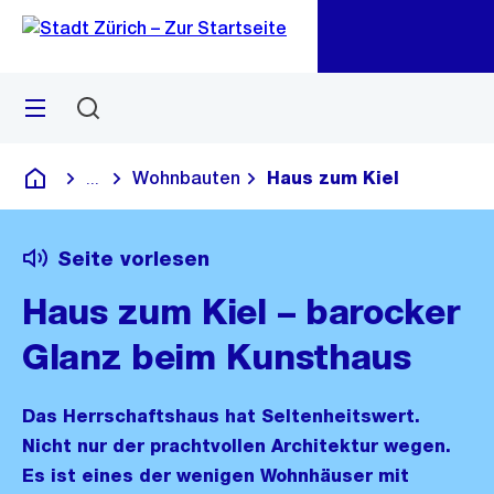
Zu
Zu
Sprunglink
Navigation
Menü
Suchen
M
öf
Wohnbauten
Haus zum Kiel
...
Blende alle Breadcrumbs ein
Deutsch
Seite vorlesen
Haus zum Kiel – barocker
Glanz beim Kunsthaus
Das Herrschaftshaus hat Seltenheitswert.
Nicht nur der prachtvollen Architektur wegen.
Es ist eines der wenigen Wohnhäuser mit