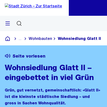
Zu
Zu
Sprunglink
Navigation
Menü
Suchen
M
öf
Wohnbauten
Wohnsiedlung Glatt II
...
Blende alle Breadcrumbs ein
Deutsch
Seite vorlesen
Wohnsiedlung Glatt II –
eingebettet in viel Grün
Grün, gut vernetzt, gemeinschaftlich: «Glatt II»
ist die kleinste städtische Siedlung – und
gross in Sachen Wohnqualität.