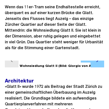
Wenn das 11er-Tram seine Endhaltestelle erreicht,
überquert es auf einer kurzen Brücke die Glatt.
Jenseits des Flusses liegt Auzelg – das einzige
Zürcher Quartier auf dieser Seite der Glatt.
Mittendrin: die Wohnsiedlung Glatt II. Sie ist klein in
der Dimension, aber ruhig gelegen und eingebettet
in viel Grün. Das Quartier steht weniger für Urbanität
als für die Stimmung einer Gartenstadt.
Ö
V
N
f
1/2
Wohnsiedlung Glatt II (Bild: Giorgio von Arb)
2/2
W
o
ä
f
r
c
n
Architektur
h
h
e
«Glatt II» wurde 1972 als Beitrag der Stadt Zürich zu
e
s
B
einer gemeinschaftlichen Überbauung im Auzelg
r
t
i
realisiert. Die Grundlage bildete ein aufwendiges
i
e
Quartierplanverfahren mit mehreren
l