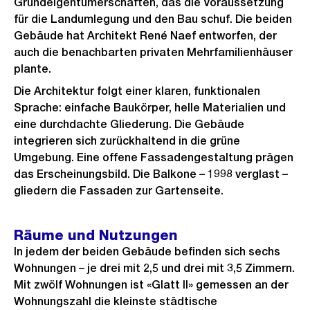
g
s
Grundeigentümerschaften, das die Voraussetzung
d
für die Landumlegung und den Bau schuf. Die beiden
e
i
Gebäude hat Architekt René Naef entworfen, der
s
n
auch die benachbarten privaten Mehrfamilienhäuser
G
plante.
r
Die Architektur folgt einer klaren, funktionalen
o
Sprache: einfache Baukörper, helle Materialien und
s
eine durchdachte Gliederung. Die Gebäude
s
integrieren sich zurückhaltend in die grüne
a
Umgebung. Eine offene Fassadengestaltung prägen
das Erscheinungsbild. Die Balkone – 1998 verglast –
n
gliedern die Fassaden zur Gartenseite.
s
i
c
Räume und Nutzungen
h
In jedem der beiden Gebäude befinden sich sechs
t
Wohnungen – je drei mit 2,5 und drei mit 3,5 Zimmern.
Mit zwölf Wohnungen ist «Glatt II» gemessen an der
Wohnungszahl die kleinste städtische