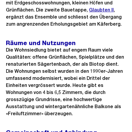
n
mit Erdgeschosswohnungen, kleinen Höfen und
G
Grünflächen. Die zweite Bauetappe,
Glaubten II
,
r
ergänzt das Ensemble und schliesst den Übergang
zum angrenzenden Erholungsgebiet am Käferberg.
o
s
s
Räume und Nutzungen
a
Die Wohnsiedlung bietet auf engem Raum viele
n
Qualitäten: offene Grünflächen, Spielplätze und den
renaturierten Sägertenbach, der als Biotop dient.
s
Die Wohnungen selbst wurden in den 1990er-Jahren
i
umfassend modernisiert, wobei ein Drittel der
c
Einheiten vergrössert wurde. Heute gibt es
h
Wohnungen von 4 bis 6,5 Zimmern, die durch
t
grosszügige Grundrisse, eine hochwertige
Ausstattung und wintergartenähnliche Balkone als
«Freiluftzimmer» überzeugen.