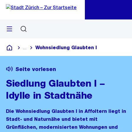
Zu
Zu
Sprunglink
Navigation
Menü
Suchen
M
öf
Wohnsiedlung Glaubten I
...
Blende alle Breadcrumbs ein
Deutsch
Seite vorlesen
Siedlung Glaubten I –
Idylle in Stadtnähe
Die Wohnsiedlung Glaubten I in Affoltern liegt in
Stadt- und Naturnähe und bietet mit
Grünflächen, modernisierten Wohnungen und