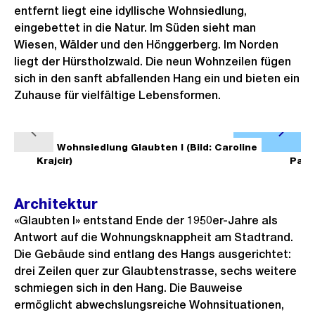
entfernt liegt eine idyllische Wohnsiedlung,
eingebettet in die Natur. Im Süden sieht man
Wiesen, Wälder und den Hönggerberg. Im Norden
liegt der Hürstholzwald. Die neun Wohnzeilen fügen
sich in den sanft abfallenden Hang ein und bieten ein
Zuhause für vielfältige Lebensformen.
Ö
V
N
f
1/7
Wohnsiedlung Glaubten I (Bild: Caroline
2/7
o
ä
Krajcir)
Pala
f
r
c
n
h
h
Architektur
e
e
s
«Glaubten I» entstand Ende der 1950er-Jahre als
B
r
t
Antwort auf die Wohnungsknappheit am Stadtrand.
i
Die Gebäude sind entlang des Hangs ausgerichtet:
i
e
l
drei Zeilen quer zur Glaubtenstrasse, sechs weitere
g
s
d
schmiegen sich in den Hang. Die Bauweise
e
i
ermöglicht abwechslungsreiche Wohnsituationen,
s