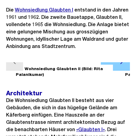
Die
Wohnsiedlung Glaubten I
entstand in den Jahren
1961 und 1962. Die zweite Bauetappe, Glaubten II,
vollendete 1965 die Wohnsiedlung. Die Anlage bietet
eine gelungene Mischung aus grosszügigen
Wohnungen, idyllischer Lage am Waldrand und guter
Anbindung ans Stadtzentrum.
Ö
V
N
f
1/4
Wohnsiedlung Glaubten II (Bild: Rita
2/4
o
ä
Palanikumar)
Pala
f
r
c
n
h
h
Architektur
e
e
s
Die Wohnsiedlung Glaubten II besteht aus vier
B
r
t
Gebäuden, die sich in das hügelige Gelände am
i
Käferberg einfügen. Eine Hauszeile an der
i
e
l
Glaubtenstrasse nimmt architektonisch Bezug auf
g
s
d
die benachbarten Häuser von
«Glaubten I»
. Drei
e
i