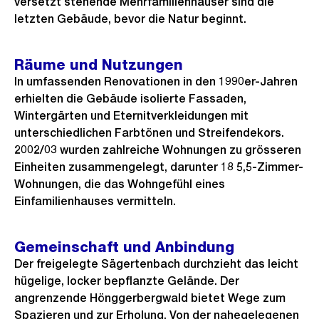
versetzt stehende Mehrfamilienhäuser sind die
s
n
letzten Gebäude, bevor die Natur beginnt.
G
r
Räume und Nutzungen
o
In umfassenden Renovationen in den 1990er-Jahren
s
erhielten die Gebäude isolierte Fassaden,
s
Wintergärten und Eternitverkleidungen mit
a
unterschiedlichen Farbtönen und Streifendekors.
n
2002/03 wurden zahlreiche Wohnungen zu grösseren
Einheiten zusammengelegt, darunter 18 5,5-Zimmer-
s
Wohnungen, die das Wohngefühl eines
i
Einfamilienhauses vermitteln.
c
h
t
Gemeinschaft und Anbindung
Der freigelegte Sägertenbach durchzieht das leicht
hügelige, locker bepflanzte Gelände. Der
angrenzende Hönggerbergwald bietet Wege zum
Spazieren und zur Erholung. Von der nahegelegenen