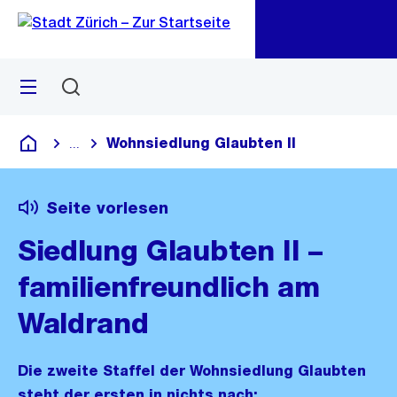
Zu
Zu
Sprunglink
Navigation
Menü
Suchen
M
öf
Wohnsiedlung Glaubten II
...
Blende alle Breadcrumbs ein
Deutsch
Seite vorlesen
Siedlung Glaubten II –
familienfreundlich am
Waldrand
Die zweite Staffel der Wohnsiedlung Glaubten
steht der ersten in nichts nach: