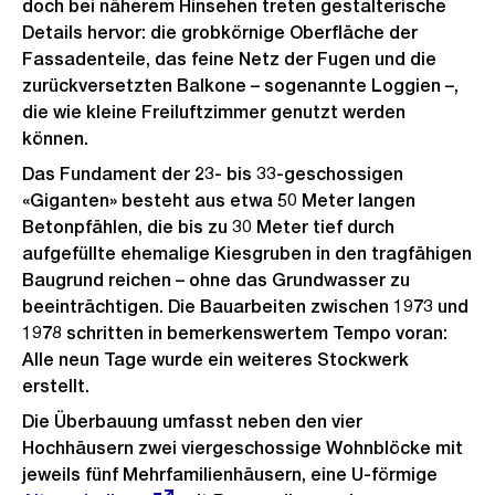
doch bei näherem Hinsehen treten gestalterische
n
Details hervor: die grobkörnige Oberfläche der
s
Fassadenteile, das feine Netz der Fugen und die
i
zurückversetzten Balkone – sogenannte Loggien –,
c
die wie kleine Freiluftzimmer genutzt werden
h
können.
t
Das Fundament der 23- bis 33-geschossigen
«Giganten» besteht aus etwa 50 Meter langen
Betonpfählen, die bis zu 30 Meter tief durch
aufgefüllte ehemalige Kiesgruben in den tragfähigen
Baugrund reichen – ohne das Grundwasser zu
beeinträchtigen. Die Bauarbeiten zwischen 1973 und
1978 schritten in bemerkenswertem Tempo voran:
Alle neun Tage wurde ein weiteres Stockwerk
erstellt.
Die Überbauung umfasst neben den vier
Hochhäusern zwei viergeschossige Wohnblöcke mit
jeweils fünf Mehrfamilienhäusern, eine U-förmige
Extern