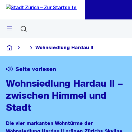
Zu
Zu
Sprunglink
Navigation
Menü
Suchen
M
öf
Wohnsiedlung Hardau II
...
Blende alle Breadcrumbs ein
Deutsch
Seite vorlesen
Wohnsiedlung Hardau II –
zwischen Himmel und
Stadt
Die vier markanten Wohntürme der
Wohnsiedlung Hardau II prägen Zürichs Skyline.