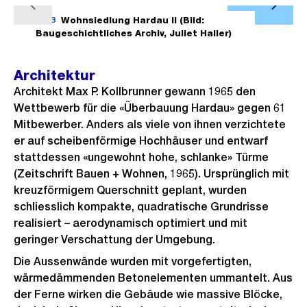
Ö
V
N
f
1/13
Wohnsiedlung Hardau II (Bild:
2/13
o
ä
Baugeschichtliches Archiv, Juliet Haller)
f
r
c
n
h
h
Architektur
e
e
s
Architekt Max P. Kollbrunner gewann 1965 den
B
r
t
Wettbewerb für die «Überbauung Hardau» gegen 61
i
Mitbewerber. Anders als viele von ihnen verzichtete
i
e
l
er auf scheibenförmige Hochhäuser und entwarf
g
s
d
stattdessen «ungewohnt hohe, schlanke» Türme
e
i
(Zeitschrift Bauen + Wohnen, 1965). Ursprünglich mit
s
n
kreuzförmigem Querschnitt geplant, wurden
G
schliesslich kompakte, quadratische Grundrisse
r
realisiert – aerodynamisch optimiert und mit
geringer Verschattung der Umgebung.
o
s
Die Aussenwände wurden mit vorgefertigten,
s
wärmedämmenden Betonelementen ummantelt. Aus
der Ferne wirken die Gebäude wie massive Blöcke,
a