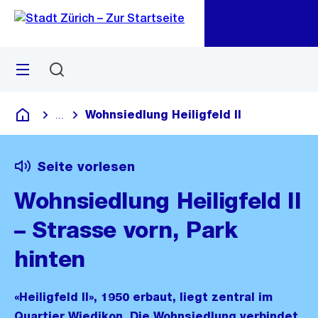
Zu
Zu
Sprunglink
Navigation
Menü
Suchen
M
öf
Wohnsiedlung Heiligfeld II
...
Blende alle Breadcrumbs ein
Deutsch
Seite vorlesen
Wohnsiedlung Heiligfeld II
– Strasse vorn, Park
hinten
«Heiligfeld II», 1950 erbaut, liegt zentral im
Quartier Wiedikon. Die Wohnsiedlung verbindet