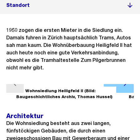
Standort
1950 zogen die ersten Mieter in die Siedlung ein.
Damals fuhren in Zürich hauptsächlich Trams, Autos
sah man kaum. Die Wohnüberbauung Heiligfeld II hat
auch heute noch eine gute Verkehrsanbindung,
obwohl es die Tramhaltestelle Zum Pilgerbrunnen
nicht mehr gibt.
Ö
V
N
f
1/3
Wohnsiedlung Heiligfeld II (Bild:
2/3
W
o
ä
Baugeschichtliches Archiv, Thomas Hussel)
Baug
f
r
c
n
h
h
Architektur
e
e
s
Die Wohnsiedlung besteht aus zwei langen,
B
r
t
fünfstöckigen Gebäuden, die durch einen
i
zweigeschossigen Bau mit Gewerberaum und einer
i
e