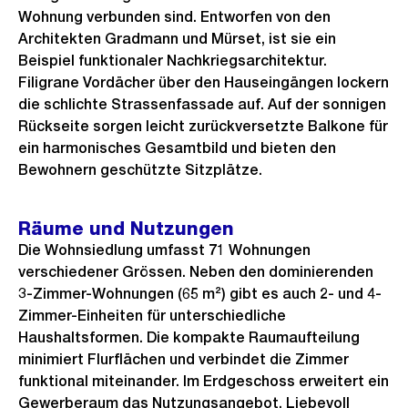
l
Wohnung verbunden sind. Entworfen von den
g
s
d
Architekten Gradmann und Mürset, ist sie ein
e
i
Beispiel funktionaler Nachkriegsarchitektur.
s
n
Filigrane Vordächer über den Hauseingängen lockern
G
die schlichte Strassenfassade auf. Auf der sonnigen
r
Rückseite sorgen leicht zurückversetzte Balkone für
ein harmonisches Gesamtbild und bieten den
o
Bewohnern geschützte Sitzplätze.
s
s
a
Räume und Nutzungen
n
Die Wohnsiedlung umfasst 71 Wohnungen
verschiedener Grössen. Neben den dominierenden
s
3-Zimmer-Wohnungen (65 m²) gibt es auch 2- und 4-
i
Zimmer-Einheiten für unterschiedliche
c
Haushaltsformen. Die kompakte Raumaufteilung
h
minimiert Flurflächen und verbindet die Zimmer
t
funktional miteinander. Im Erdgeschoss erweitert ein
Gewerberaum das Nutzungsangebot. Liebevoll