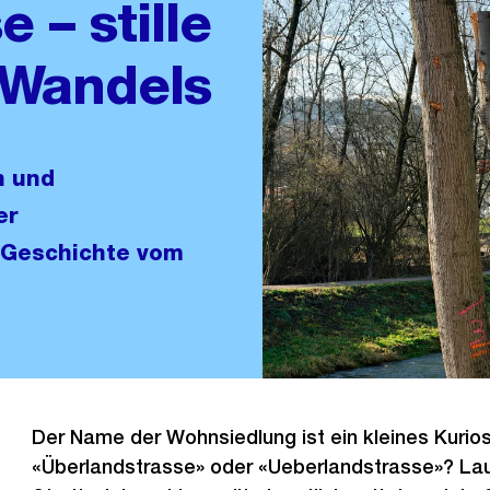
 – stille
 Wandels
n und
er
e Geschichte vom
Der Name der Wohnsiedlung ist ein kleines Kurio
«Überlandstrasse» oder «Ueberlandstrasse»? La