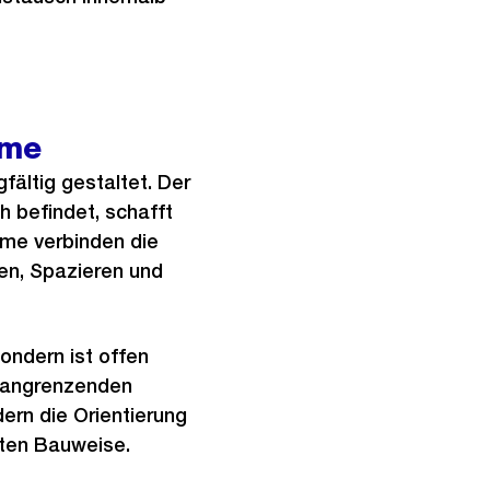
ume
ältig gestaltet. Der
h befindet, schafft
ume verbinden die
en, Spazieren und
sondern ist offen
n angrenzenden
ern die Orientierung
eten Bauweise.