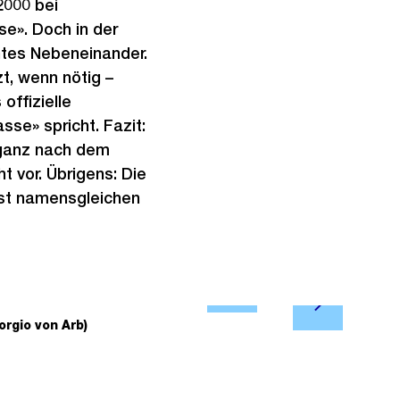
2000 bei
e». Doch in der
ntes Nebeneinander.
t, wenn nötig –
offizielle
sse» spricht. Fazit:
 ganz nach dem
t vor. Übrigens: Die
ast namensgleichen
Ö
N
f
orgio von Arb)
2/2
Wohnsiedlun
ä
f
c
n
h
e