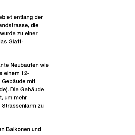
s
B
t
i
ebiet entlang der
e
l
andstrasse, die
s
d
 wurde zu einer
i
as Glatt-
n
G
r
ante Neubauten wie
o
s einem 12-
s
n Gebäude mit
s
de). Die Gebäude
a
t, um mehr
n
n Strassenlärm zu
s
i
c
nen Balkonen und