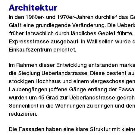
e
Architektur
r
In den 1960er- und 1970er-Jahren durchlief das G
i
Glatt eine grundlegende Veränderung. Die Ueberl
g
früher tatsächlich durch ländliches Gebiet führte,
e
Expressstrasse ausgebaut. In Wallisellen wurde d
s
Einkaufszentrum errichtet.
Im Rahmen dieser Entwicklung entstanden mark
die Siedlung Ueberlandstrasse. Diese besteht au
stöckigen Hochhaus und einem viergeschossige
Laubengängen (offene Gänge entlang der Fassa
wurden um 45 Grad zur Ueberlandstrasse gedreh
Sonnenlicht in die Wohnungen zu bringen und de
reduzieren.
Die Fassaden haben eine klare Struktur mit klei