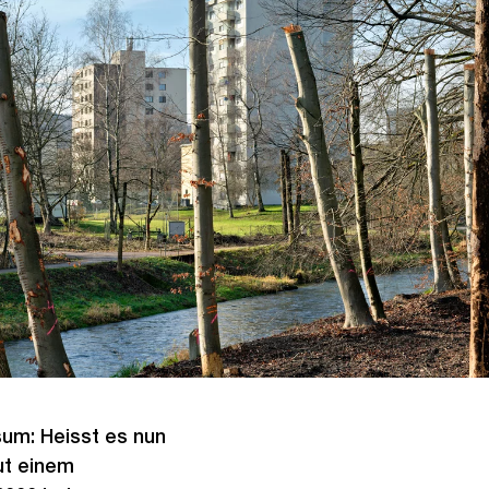
sum: Heisst es nun
ut einem