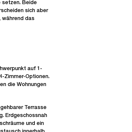
h
e setzen. Beide
t
rscheiden sich aber
t, während das
hwerpunkt auf 1-
 4-Zimmer-Optionen.
rden die Wohnungen
gehbarer Terrasse
erg. Erdgeschossnah
aschräume und ein
ustausch innerhalb