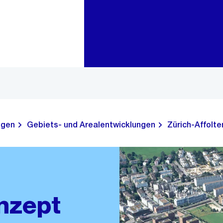
Zur Bereichsauswahl
Zum Inhalt
ngen
Gebiets- und Arealentwicklungen
Zürich-Affolte
nzept