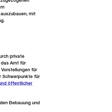
ch zugezogenen
dem
 auszubauen, mit
ng.
urch private
 das Amt für
 Vorstellungen für
er Schwerpunkte für
nd öffentlicher
enden Bebauung und