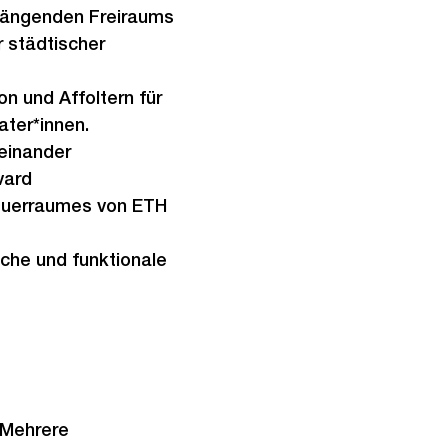
hängenden Freiraums
 städtischer
on und Affoltern für
ater*innen.
einander
vard
 Querraumes von ETH
iche und funktionale
 Mehrere