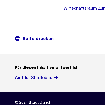
Link:
Externer
Wirtschaftsraum Zür
Link:
Seite drucken
Für diesen Inhalt verantwortlich
Amt für Städtebau
© 2026 Stadt Zürich