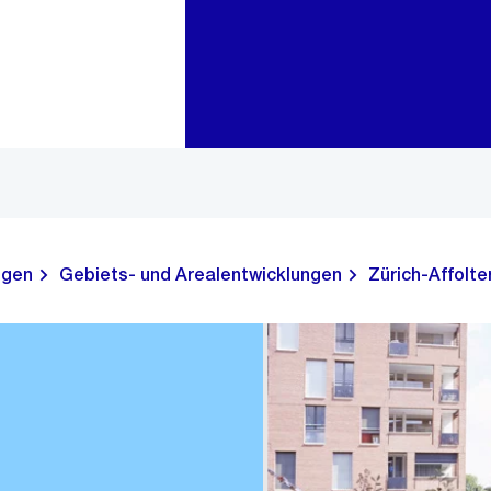
Zur Bereichsauswahl
Zum Inhalt
ngen
Gebiets- und Arealentwicklungen
Zürich-Affolte