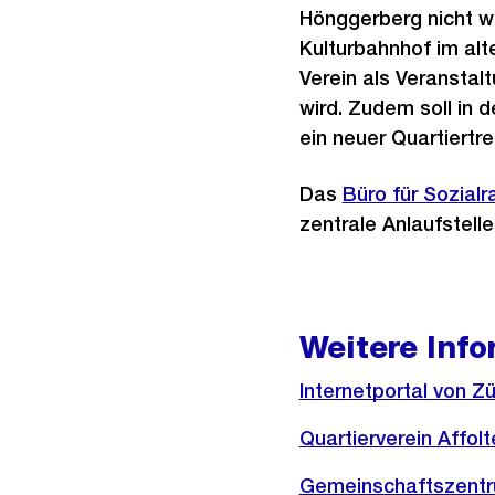
Hönggerberg nicht we
Kulturbahnhof im alt
Verein als Veranstal
wird. Zudem soll in
ein neuer Quartiertr
Das
Büro für Sozial
zentrale Anlaufstell
Weitere Inf
Externer
Internetportal von Zü
Link:
Externer
Quartierverein Affolt
Link:
Externer
Gemeinschaftszentr