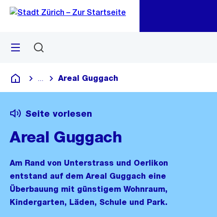
Zu
Zu
Sprunglink
Navigation
Menü
Suchen
M
öf
Areal Guggach
...
Blende alle Breadcrumbs ein
Deutsch
Seite vorlesen
Areal Guggach
Am Rand von Unterstrass und Oerlikon
entstand auf dem Areal Guggach eine
Überbauung mit günstigem Wohnraum,
Kindergarten, Läden, Schule und Park.