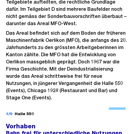
Teilgebiete aufteilten, die rechtliche Grundlage
dafür. Im Teilgebiet D sind mehrere Baufelder noch
nicht gemäss der Sonderbauvorschriften überbaut –
darunter das Areal MFO-West.
Das Areal befindet sich auf dem Boden der früheren
Maschinenfabrik Oerlikon (MFO), die anfangs des 20.
Jahrhunderts zu den grössten Arbeitgeberinnen im
Kanton zählte. Die MFO hat die Entwicklung von
Oerlikon massgeblich geprägt. Doch 1967 war die
Firma Geschichte. Mit der Deindustrialisierung
wurde das Areal schrittweise frei für neue
Nutzungen, in jüngerer Vergangenheit die Halle 550
(Events), Chicago 1928 (Restaurant und Bar) und
Stage One (Events).
Ö
f
1/9
Halle 550
f
Vorhaben
n
Bahn frei für unterschiedliche Nutzungen