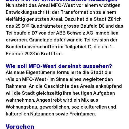
e
Nun steht das Areal MFO-West vor einem wichtigen
B
Entwicklungsschritt: der Transformation zu einem
i
vielfältig genutzten Areal. Dazu hat die Stadt Zürich
das 25 500 Quadratmeter grosse Baufeld D6 und das
l
Teilbaufeld D7 von der ABB Schweiz AG Immobilien
d
erworben. Grundlage dafür war die Teilrevision der
i
Sonderbauvorschriften im Teilgebiet D, die am 1.
n
Februar 2023 in Kraft trat.
G
r
Wie soll MFO-West dereinst aussehen?
Als neue Eigentümerin formulierte die Stadt die
o
«Vision MFO-West» im Sinne eines wegleitenden
s
Rahmens. An die Geschichte des Areals anknüpfend
s
will die Stadt gleichzeitig ihre heutigen Aufgaben
a
wahrnehmen. Angestrebt wird ein Mix aus
n
Wohnungsbau, gewerblichen, soziokulturellen und
s
kulturellen Nutzungen sowie Freiräumen.
i
Vorgehen
c