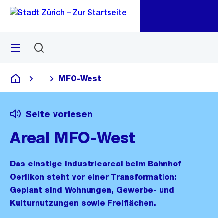
Zu
Zu
Sprunglink
Navigation
Menü
Suchen
M
öf
MFO-West
...
Blende alle Breadcrumbs ein
Deutsch
Seite vorlesen
Areal MFO-West
Das einstige Industrieareal beim Bahnhof
Oerlikon steht vor einer Transformation:
Geplant sind Wohnungen, Gewerbe- und
Kulturnutzungen sowie Freiflächen.