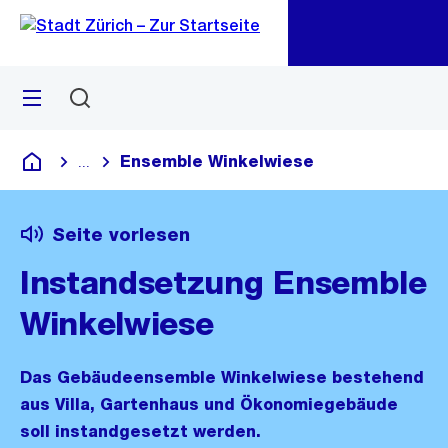
Zu
Zu
Sprunglink
Navigation
Menü
Suchen
M
öf
Ensemble Winkelwiese
...
Blende alle Breadcrumbs ein
Deutsch
Seite vorlesen
Instandsetzung Ensemble
Winkelwiese
Das Gebäudeensemble Winkelwiese bestehend
aus Villa, Gartenhaus und Ökonomiegebäude
soll instandgesetzt werden.