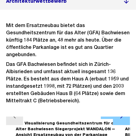
Architekturwettbewerb
Mit dem Ersatzneubau bietet das
Gesundheitszentrum für das Alter (GFA) Bachwiesen
künftig 184 Plätze an, 48 mehr als heute. Über die
öffentliche Parkanlage ist es gut ans Quartier
angebunden.
Das GFA Bachwiesen befindet sich in Zürich-
Albisrieden und umfasst aktuell insgesamt 136
Plätze. Es besteht aus dem Haus A (erbaut 1959 und
instandgesetzt 1998, mit 72 Plätzen) und den 2003
erstellten Gebäuden Haus B (64 Plätze) sowie dem
Mitteltrakt C (Betriebsbereich).
Ö
V
N
f
1/6
Visualisierung Gesundheitszentrum für das
2/6
o
ä
Alter Bachwiesen Siegerprojekt WANDALON ‒
Alte
f
Ansicht Ersatzneubau von der Parkanlage
Blick