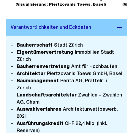
r
c
n
(Visualisierung: Piertzovanis Toews, Basel)
(Visu
h
h
e
e
s
B
r
t
i
i
e
l
g
s
d
Bauherrschaft
Stadt Zürich
e
i
Eigentümervertretung
Immobilien Stadt
s
n
Zürich
Bauherrenvertretung
Amt für Hochbauten
G
Architektur
Piertzovanis Toews GmbH, Basel
r
Baumanagement
Perita AG, Pratteln +
o
Zürich
s
Landschaftsarchitektur
Zwahlen + Zwahlen
s
AG, Cham
a
Auswahlverfahren
Architekturwettbewerb,
n
2021
s
Ausführungskredit
CHF 92,4 Mio. (inkl.
Reserven)
i