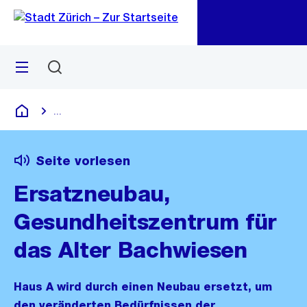
Zu
Zu
Sprunglink
Navigation
Menü
Suchen
M
öf
...
Blende alle Breadcrumbs ein
Deutsch
Seite vorlesen
Ersatzneubau,
Gesundheitszentrum für
das Alter Bachwiesen
Haus A wird durch einen Neubau ersetzt, um
den veränderten Bedürfnissen der