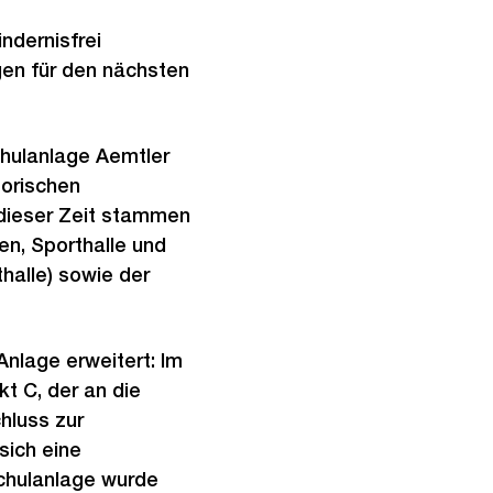
ndernisfrei
gen für den nächsten
chulanlage Aemtler
torischen
dieser Zeit stammen
en, Sporthalle und
halle) sowie der
nlage erweitert: Im
t C, der an die
hluss zur
sich eine
Schulanlage wurde