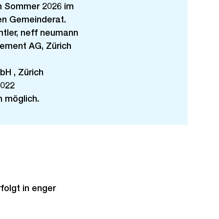
m Sommer 2026 im
en Gemeinderat.
ler, neff neumann
ement AG, Zürich
H , Zürich
2022
 möglich.
olgt in enger