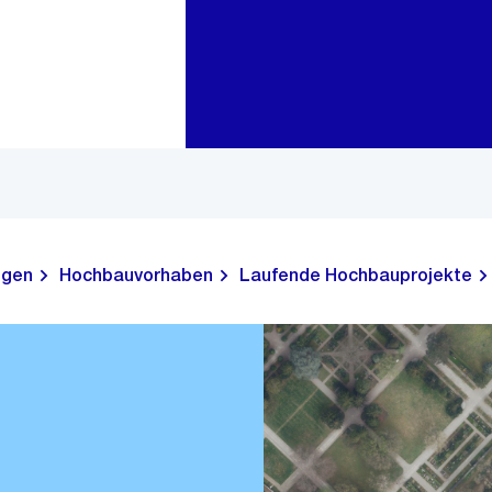
Zur Bereichsauswahl
Zum Inhalt
ngen
Hochbauvorhaben
Laufende Hochbauprojekte