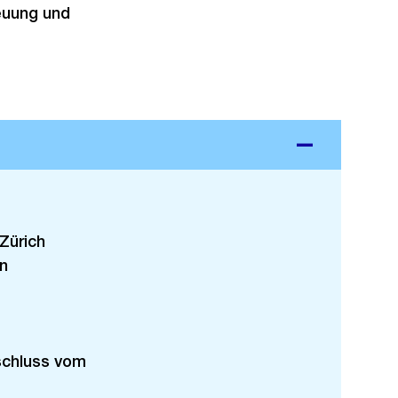
euung und
Zürich
n
eschluss vom