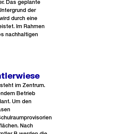
r. Das geplante
Untergrund der
wird durch eine
eistet. Im Rahmen
s nachhaltigen
mtlerwiese
 steht im Zentrum.
fendem Betrieb
lant. Um den
asen
 Schulraumprovisorien
flächen. Nach
mtler B werden die