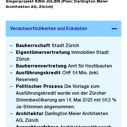
Siegerprojekt KING JULIEN (Plan: Darlington Meier
f
Architekten AG, Zürich)
n
e
B
i
l
Bauherrschaft
Stadt Zürich
d
Eigentümervertretung
Immobilien Stadt
i
Zürich
n
Bauherrenvertretung
Amt für Hochbauten
G
Ausführungskredit
CHF 54 Mio. (inkl.
r
Reserven)
Politischer Prozess
Die Vorlage zum
o
Ausführungskredit wurde von der Zürcher
s
Stimmbevölkerung am 18. Mai 2025 mit 68,5 %
s
Ja-Stimmen angenommen.
a
Architektur
Darlington Meier Architekten
n
AG, Zürich
s