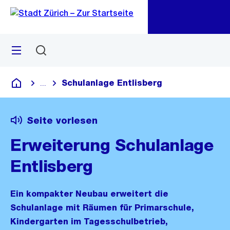
Zu
Zu
Sprunglink
Navigation
Menü
Suchen
M
öf
Schulanlage Entlisberg
...
Blende alle Breadcrumbs ein
Deutsch
Seite vorlesen
Erweiterung Schulanlage
Entlisberg
Ein kompakter Neubau erweitert die
Schulanlage mit Räumen für Primarschule,
Kindergarten im Tagesschulbetrieb,