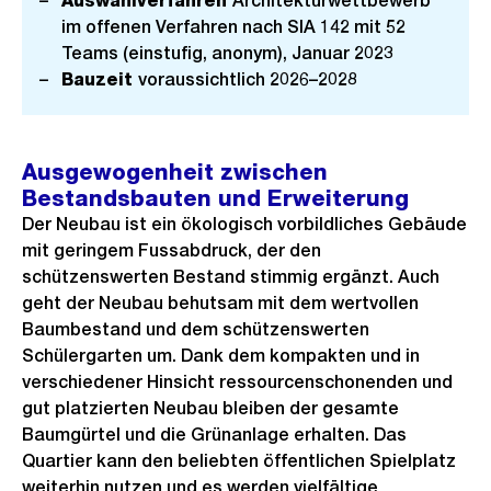
Auswahlverfahren
Architekturwettbewerb
i
im offenen Verfahren nach SIA 142 mit 52
c
Teams (einstufig, anonym), Januar 2023
Bauzeit
voraussichtlich 2026–2028
h
t
Ausgewogenheit zwischen
Bestandsbauten und Erweiterung
Der Neubau ist ein ökologisch vorbildliches Gebäude
mit geringem Fussabdruck, der den
schützenswerten Bestand stimmig ergänzt. Auch
geht der Neubau behutsam mit dem wertvollen
Baumbestand und dem schützenswerten
Schülergarten um. Dank dem kompakten und in
verschiedener Hinsicht ressourcenschonenden und
gut platzierten Neubau bleiben der gesamte
Baumgürtel und die Grünanlage erhalten. Das
Quartier kann den beliebten öffentlichen Spielplatz
weiterhin nutzen und es werden vielfältige