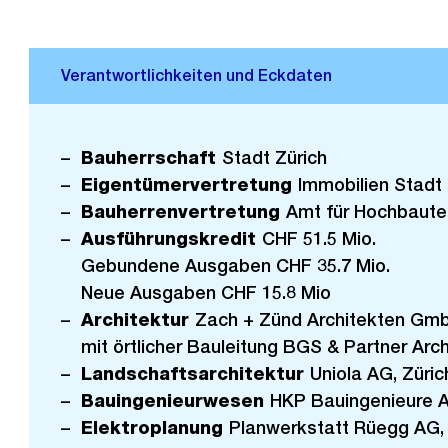
h
e
r
i
g
e
Bauherrschaft
Stadt Zürich
s
Eigentümervertretung
Immobilien Stadt 
Bauherrenvertretung
Amt für Hochbaute
Ausführungskredit
CHF 51.5 Mio.
Gebundene Ausgaben CHF 35.7 Mio.
Neue Ausgaben CHF 15.8 Mio
Architektur
Zach + Zünd Architekten Gmb
mit örtlicher Bauleitung BGS & Partner Arc
Landschaftsarchitektur
Uniola AG, Züric
Bauingenieurwesen
HKP Bauingenieure A
Elektroplanung
Planwerkstatt Rüegg AG,