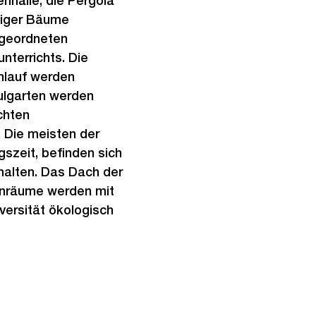
nhalle, die Pergola
tiger Bäume
ngeordneten
nterrichts. Die
hlauf werden
hulgarten werden
chten
 Die meisten der
zeit, befinden sich
halten. Das Dach der
enräume werden mit
ersität ökologisch