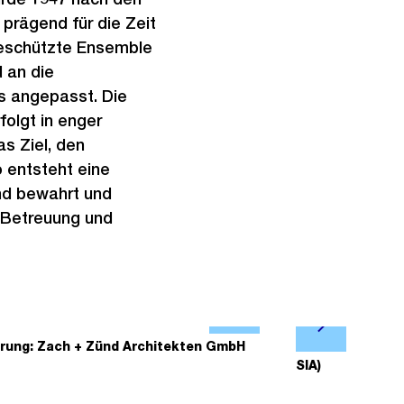
 prägend für die Zeit
geschützte Ensemble
 an die
s angepasst. Die
olgt in enger
s Ziel, den
o entsteht eine
nd bewahrt und
, Betreuung und
Ö
N
f
ierung: Zach + Zünd Architekten GmbH
2/7
Erdgeschoss
ä
SIA)
f
c
n