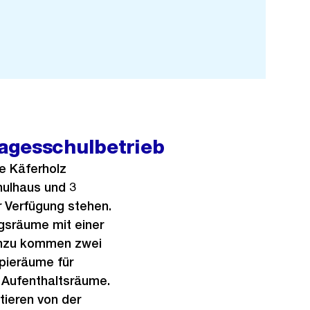
h
t
agesschulbetrieb
e Käferholz
hulhaus und 3
r Verfügung stehen.
gsräume mit einer
Hinzu kommen zwei
pieräume für
 Aufenthaltsräume.
tieren von der