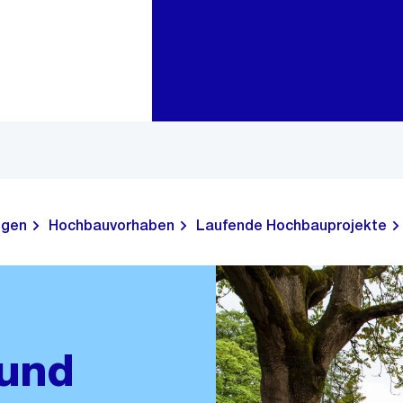
Zur Bereichsauswahl
Zum Inhalt
ngen
Hochbauvorhaben
Laufende Hochbauprojekte
 und