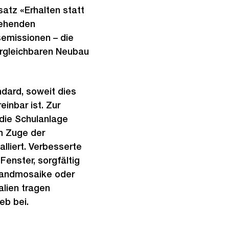
atz «Erhalten statt
tehenden
emissionen – die
rgleichbaren Neubau
ndard, soweit dies
inbar ist. Zur
die Schulanlage
m Zuge der
lliert. Verbesserte
enster, sorgfältig
 Wandmosaike oder
alien tragen
eb bei.