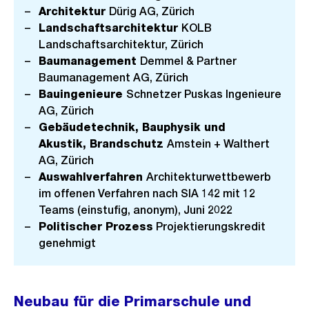
G
Architektur
Dürig AG, Zürich
r
Landschaftsarchitektur
KOLB
Landschaftsarchitektur, Zürich
o
Baumanagement
Demmel & Partner
s
Baumanagement AG, Zürich
s
Bauingenieure
Schnetzer Puskas Ingenieure
a
AG, Zürich
n
Gebäudetechnik, Bauphysik und
s
Akustik, Brandschutz
Amstein + Walthert
i
AG, Zürich
c
Auswahlverfahren
Architekturwettbewerb
im offenen Verfahren nach SIA 142 mit 12
h
Teams (einstufig, anonym), Juni 2022
t
Politischer Prozess
Projektierungskredit
genehmigt
Neubau für die Primarschule und