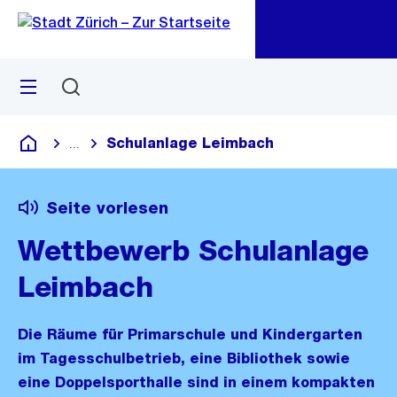
Zu
Zu
Sprunglink
Navigation
Menü
Suchen
M
öf
Schulanlage Leimbach
...
Blende alle Breadcrumbs ein
Deutsch
Seite vorlesen
Wettbewerb Schulanlage
Leimbach
Die Räume für Primarschule und Kindergarten
im Tagesschulbetrieb, eine Bibliothek sowie
eine Doppelsporthalle sind in einem kompakten