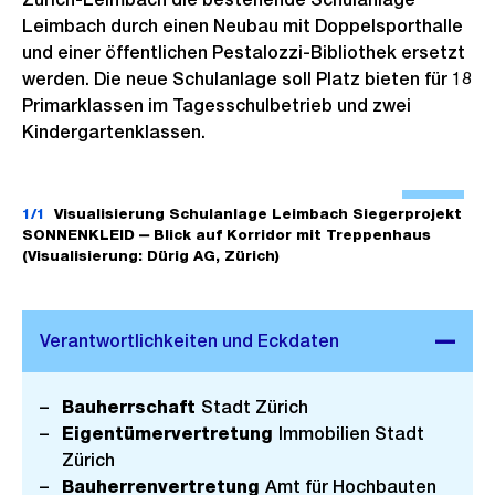
Leimbach durch einen Neubau mit Doppelsporthalle
und einer öffentlichen Pestalozzi-Bibliothek ersetzt
werden. Die neue Schulanlage soll Platz bieten für 18
Primarklassen im Tagesschulbetrieb und zwei
Kindergartenklassen.
Ö
f
1/1
Visualisierung Schulanlage Leimbach Siegerprojekt
SONNENKLEID ‒ Blick auf Korridor mit Treppenhaus
f
(Visualisierung: Dürig AG, Zürich)
n
e
B
i
l
Bauherrschaft
Stadt Zürich
d
Eigentümervertretung
Immobilien Stadt
i
Zürich
n
Bauherrenvertretung
Amt für Hochbauten