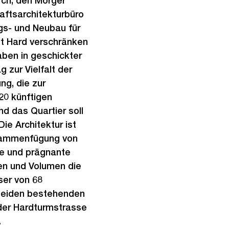
rch, den Morger
ftsarchitekturbüro
gs- und Neubau für
t Hard verschränken
aben in geschickter
g zur Vielfalt der
ng, die zur
20 künftigen
d das Quartier soll
ie Architektur ist
sammenfügung von
ge und prägnante
hen und Volumen die
ser von 68
beiden bestehenden
der Hardturmstrasse
.