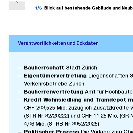
V
1/6
Blick auf bestehende Gebäude und Neubaut
o
r
h
e
r
i
g
Bauherrschaft
Stadt Zürich
e
Eigentümervertretung
Liegenschaften S
s
Verkehrsbetriebe Zürich
Bauherrenvertretung
Amt für Hochbaute
Kredit Wohnsiedlung und Tramdepot m
CHF 203,525 Mio. zuzüglich Zusatzkredite 
(STR Nr. 82/20222) und CHF 11,25 Mio. (GR N
4,06 Mio. (STRB Nr. 3952/2025)
Politischer Prozess
Die Vorlage zum Obj