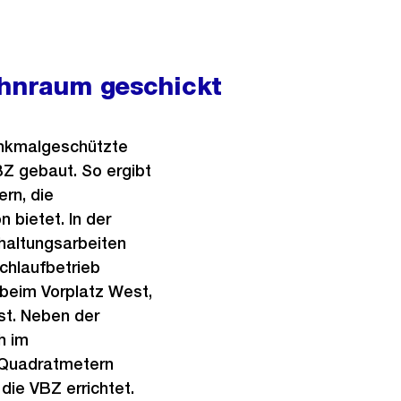
ohnraum geschickt
enkmalgeschützte
Z gebaut. So ergibt
rn, die
 bietet. In der
haltungsarbeiten
chlaufbetrieb
 beim Vorplatz West,
Ost. Neben der
h im
 Quadratmetern
die VBZ errichtet.