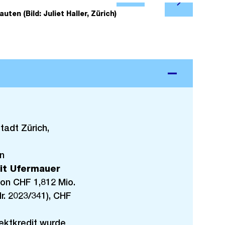
N
f
en (Bild: Juliet Haller, Zürich)
2/6
Baustelle im
ä
f
c
n
h
e
s
B
t
i
e
l
s
d
i
tadt Zürich,
n
G
n
r
it Ufermauer
o
von CHF 1,812 Mio.
s
r. 2023/341), CHF
s
a
ektkredit wurde