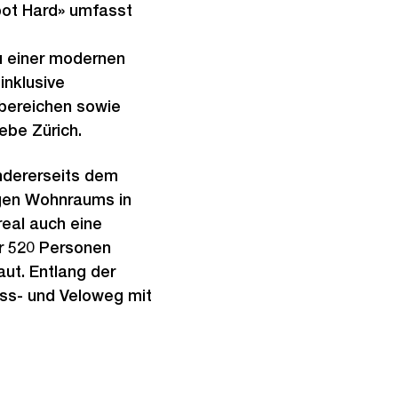
ot Hard» umfasst
 einer modernen
inklusive
sbereichen sowie
ebe Zürich.
ndererseits dem
igen Wohnraums in
eal auch eine
r 520 Personen
ut. Entlang der
uss- und Veloweg mit
Ö