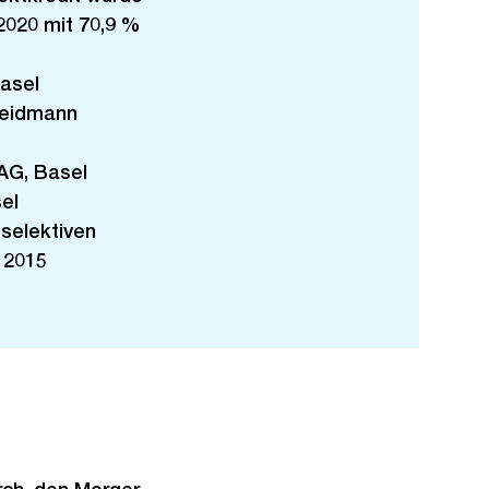
n
2020 mit 70,9 %
s
i
Basel
c
eidmann
h
t
AG, Basel
el
selektiven
, 2015