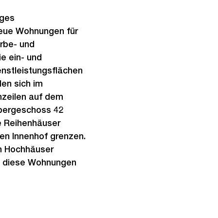
iges
eue Wohnungen für
rbe- und
e ein- und
enstleistungsflächen
en sich im
nzeilen auf dem
Obergeschoss 42
e Reihenhäuser
ren Innenhof grenzen.
en Hochhäuser
lle diese Wohnungen